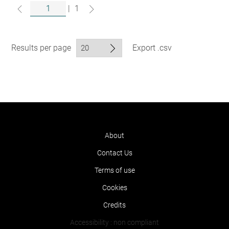
|
1
Results per page
Export .csv
About
Contact Us
Terms of use
Cookies
Credits
Accessibility : non compliant