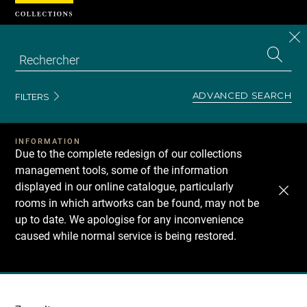
Cookies management panel
CL
Search
the
EN
S
collecti
Z
Se
ADVANCED SEARCH
FILTERS
INFORMATION
Due to the complete redesign of our collections
management tools, some of the information
displayed in our online catalogue, particularly
rooms in which artworks can be found, may not be
up to date. We apologise for any inconvenience
caused while normal service is being restored.
Recherche
dans
les