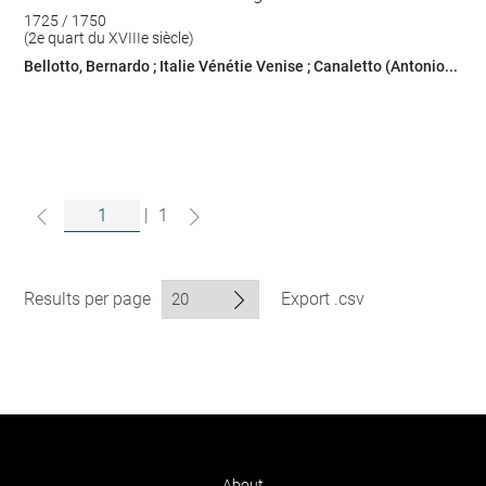
1725 / 1750
(2e quart du XVIIIe siècle)
Bellotto, Bernardo ; Italie Vénétie Venise ; Canaletto (Antonio...
|
1
Results per page
Export .csv
About