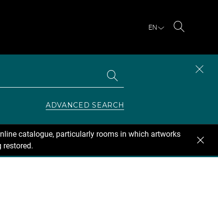
EN
Search
Search
CLOS
the
collections
SEAR
ZONE
ADVANCED SEARCH
nline catalogue, particularly rooms in which artworks
 restored.