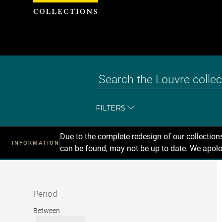
Cookies management panel
FILTERS
Due to the complete redesign of our collectio
INFORMATION
can be found, may not be up to date. We apolo
Recherche
dans
les
collections
Period
Period
Between