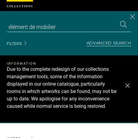
Cookies management panel
CL
Search
the
EN
S
collecti
Z
Se
ADVANCED SEARCH
FILTERS
INFORMATION
Due to the complete redesign of our collections
management tools, some of the information
displayed in our online catalogue, particularly
rooms in which artworks can be found, may not be
up to date. We apologise for any inconvenience
caused while normal service is being restored.
Recherche
dans
les