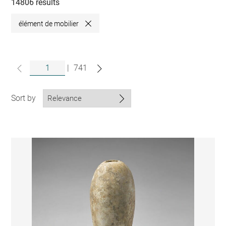
collections
14806 results
élément de mobilier
Close
|
741
Sort by