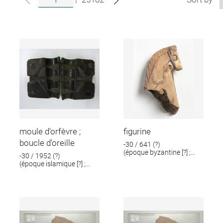
moule d'orfèvre ;
figurine
boucle d'oreille
-30 / 641 (?)
(époque byzantine [?] ;
-30 / 1952 (?)
époque romaine [?])
(époque islamique [?] ;
époque romaine [?])