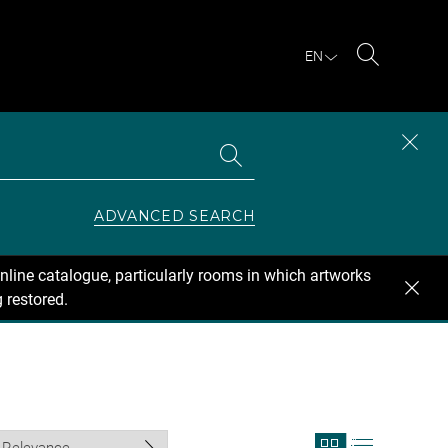
EN
Search
Search
CLOS
the
collections
SEAR
ZONE
ADVANCED SEARCH
nline catalogue, particularly rooms in which artworks
 restored.
View
View