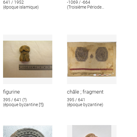
641 / 1952
-1069 / -664
(époque islamique)
(Troisième Période
intermédiaire)
figurine
châle ; fragment
395 / 641 (?)
395 / 641
(époque byzantine [?])
(époque byzantine)