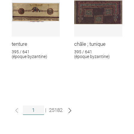
tenture
châle ; tunique
395 / 641
395 / 641
(époque byzantine)
(époque byzantine)
|
25182