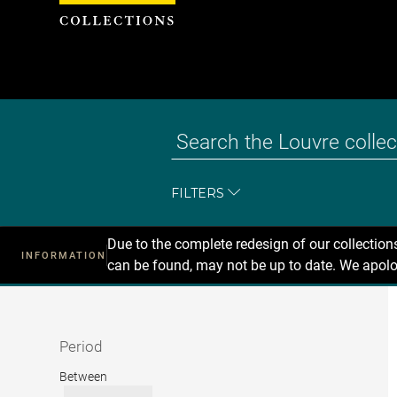
Cookies management panel
FILTERS
Due to the complete redesign of our collectio
INFORMATION
can be found, may not be up to date. We apolo
Recherche
dans
les
collections
Period
Period
Between