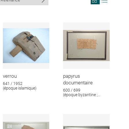
search
search
results
results
in
as
grid
list
format
verrou
papyrus
documentaire
641 / 1952
(époque islamique)
600 / 699
(époque byzantine ;
époque islamique)