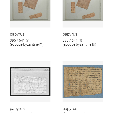
papyrus
papyrus
395 / 641 (?)
395 / 641 (?)
(époque byzantine [?])
(époque byzantine [?])
papyrus
papyrus