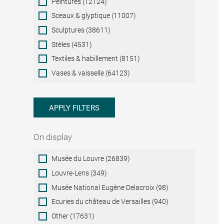
Peintures (12124)
Sceaux & glyptique (11007)
Sculptures (38611)
Stèles (4531)
Textiles & habillement (8151)
Vases & vaisselle (64123)
APPLY FILTERS
On display
On
Musée du Louvre (26839)
display
Louvre-Lens (349)
Musée National Eugène Delacroix (98)
Ecuries du château de Versailles (940)
Other (17631)