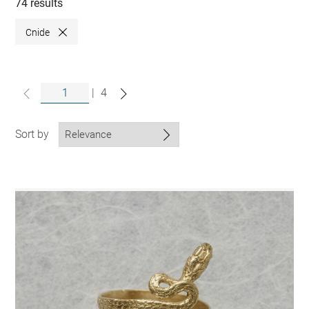
collections
74 results
Cnide
Close
|
4
Sort by