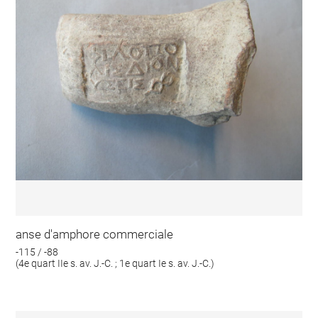
anse d'amphore commerciale
-115 / -88
(4e quart IIe s. av. J.-C. ; 1e quart Ie s. av. J.-C.)