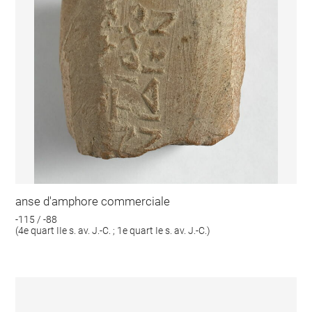
anse d'amphore commerciale
-115 / -88
(4e quart IIe s. av. J.-C. ; 1e quart Ie s. av. J.-C.)