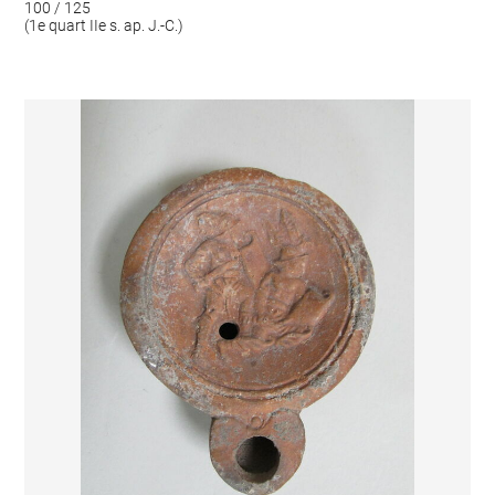
100 / 125
(1e quart IIe s. ap. J.-C.)