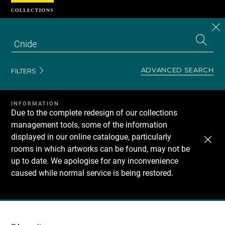
Cookies management panel
CL
Search
the
EN
S
collecti
Z
Se
ADVANCED SEARCH
FILTERS
INFORMATION
Due to the complete redesign of our collections
management tools, some of the information
displayed in our online catalogue, particularly
rooms in which artworks can be found, may not be
up to date. We apologise for any inconvenience
caused while normal service is being restored.
Recherche
dans
les