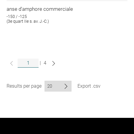
anse d'amphore commerciale
-150 / -125
(3e quart IIe s. av. J.-C.)
|
4
Results per page
Export .csv