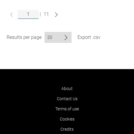
|
11
Results per page
Export .csv
About
Contact Us
Terms of use
Cookies
Credits