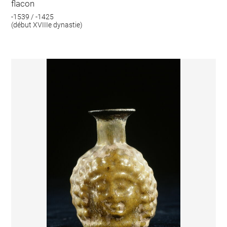
flacon
-1539 / -1425
(début XVIIIe dynastie)