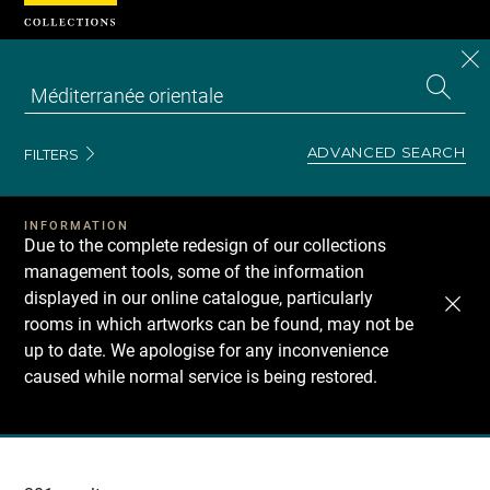
Cookies management panel
CL
Search
the
EN
S
collecti
Z
Se
ADVANCED SEARCH
FILTERS
INFORMATION
Due to the complete redesign of our collections
management tools, some of the information
displayed in our online catalogue, particularly
rooms in which artworks can be found, may not be
up to date. We apologise for any inconvenience
caused while normal service is being restored.
Recherche
dans
les