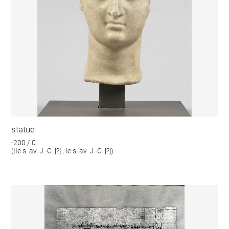
statue
-200 / 0
(IIe s. av. J.-C. [?] ; Ie s. av. J.-C. [?])