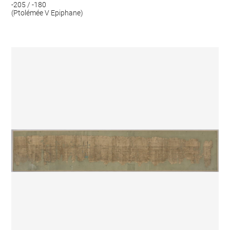
-205 / -180
(Ptolémée V Epiphane)