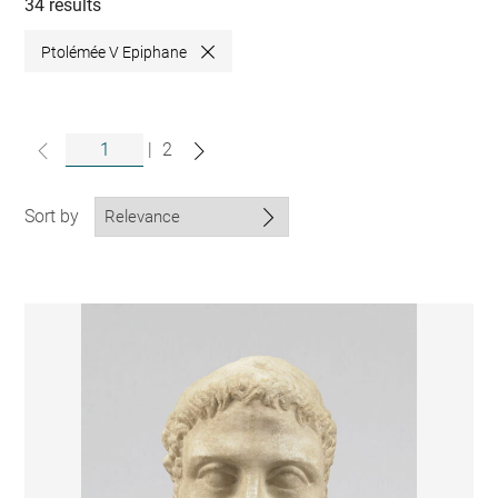
collections
34 results
Ptolémée V Epiphane
Close
|
2
Sort by