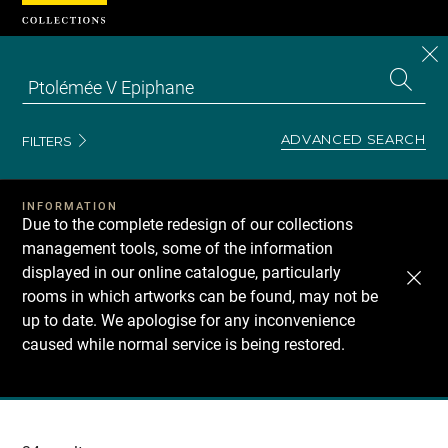
Cookies management panel
CL
Search
the
EN
S
collecti
Z
Se
ADVANCED SEARCH
FILTERS
INFORMATION
Due to the complete redesign of our collections
management tools, some of the information
displayed in our online catalogue, particularly
rooms in which artworks can be found, may not be
up to date. We apologise for any inconvenience
caused while normal service is being restored.
Recherche
dans
les