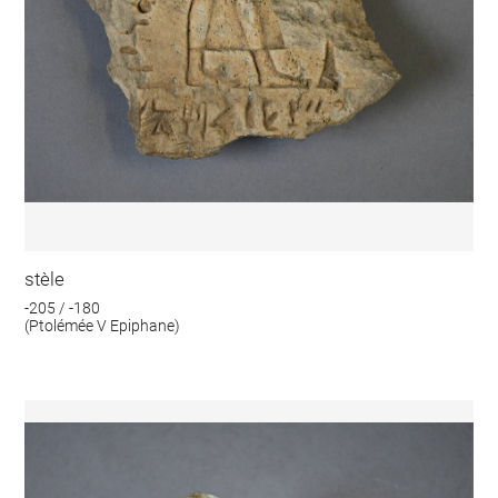
stèle
-205 / -180
(Ptolémée V Epiphane)