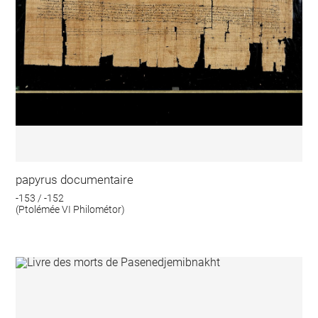
papyrus documentaire
-153 / -152
(Ptolémée VI Philométor)