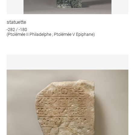
statuette
-282 / -180
(Ptolémée II Philadelphe ; Ptolémée V Epiphane)