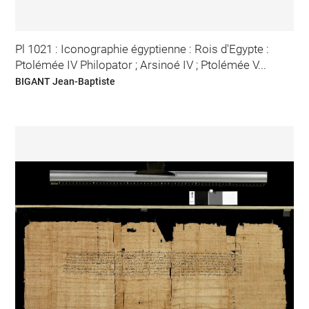
Pl 1021 : Iconographie égyptienne : Rois d'Egypte :
Ptolémée IV Philopator ; Arsinoé IV ; Ptolémée V...
BIGANT Jean-Baptiste