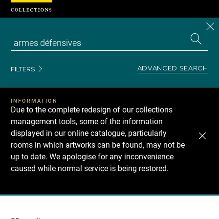
Cookies management panel
CL
Search
the
EN
S
collecti
Z
Se
ADVANCED SEARCH
FILTERS
INFORMATION
Due to the complete redesign of our collections
management tools, some of the information
displayed in our online catalogue, particularly
rooms in which artworks can be found, may not be
up to date. We apologise for any inconvenience
caused while normal service is being restored.
Recherche
dans
les