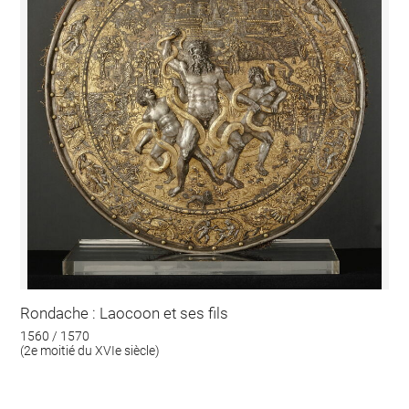
Rondache : Laocoon et ses fils
1560 / 1570
(2e moitié du XVIe siècle)