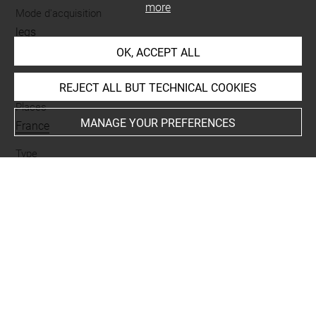
more
Mode d'acquisition
legs
OK, ACCEPT ALL
Period
Renaissance
REJECT ALL BUT TECHNICAL COOKIES
Places
MANAGE YOUR PREFERENCES
France
Type
armes défensives
-
rondache
BIBLIOGRAPHY
Malgouyres, Philippe, Armes européennes, histoire d'une
collection au musée du Louvre, [Musée du Louvre,
département des Objets d'art, Paris], Paris, Musée du