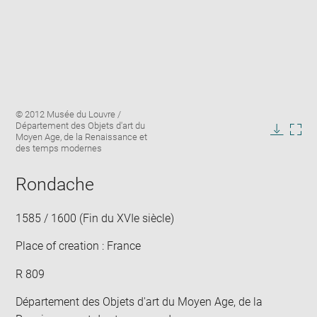
Enlarge
Image
© 2012 Musée du Louvre /
image
caption:
Département des Objets d'art du
in
Moyen Age, de la Renaissance et
Downlo
Enla
new
des temps modernes
image
ima
window
in
Rondache
new
win
1585 / 1600 (Fin du XVIe siècle)
Place of creation : France
R 809
Département des Objets d'art du Moyen Age, de la