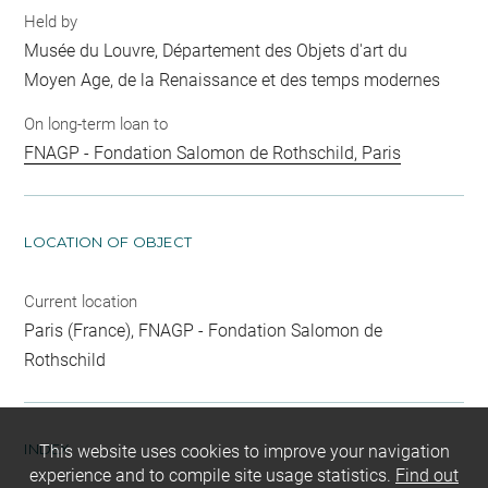
Held by
Musée du Louvre, Département des Objets d'art du
Moyen Age, de la Renaissance et des temps modernes
On long-term loan to
FNAGP - Fondation Salomon de Rothschild, Paris
LOCATION OF OBJECT
Current location
Paris (France), FNAGP - Fondation Salomon de
Rothschild
INDEX
This website uses cookies to improve your navigation
experience and to compile site usage statistics.
Find out