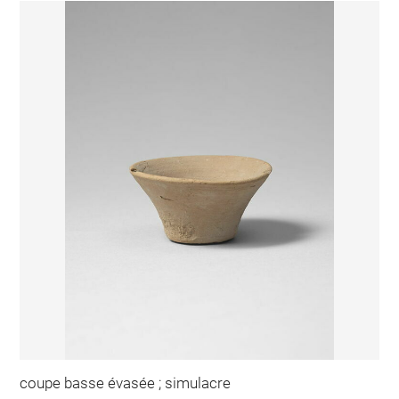
coupe basse évasée ; simulacre