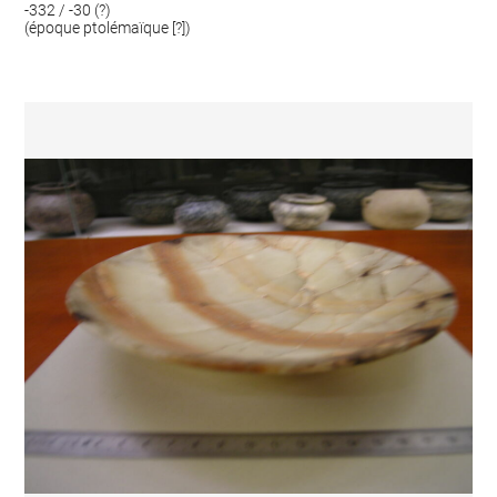
-332 / -30 (?)
(époque ptolémaïque [?])