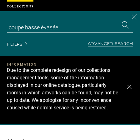
Cookies management panel
CL
Search
the
EN
S
collecti
Z
Se
ADVANCED SEARCH
FILTERS
INFORMATION
Due to the complete redesign of our collections
management tools, some of the information
displayed in our online catalogue, particularly
rooms in which artworks can be found, may not be
up to date. We apologise for any inconvenience
caused while normal service is being restored.
Recherche
dans
les