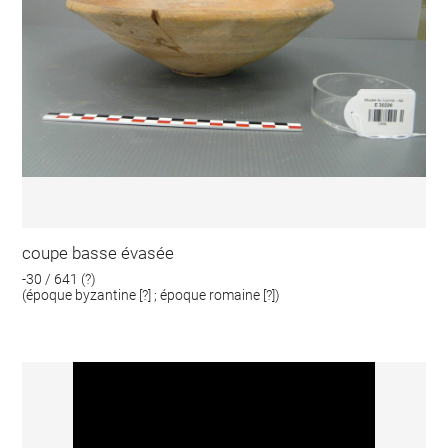
coupe basse évasée
-30 / 641 (?)
(époque byzantine [?] ; époque romaine [?])