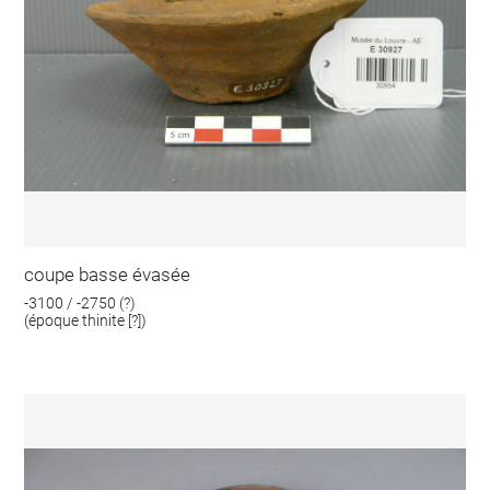
coupe basse évasée
-3100 / -2750 (?)
(époque thinite [?])