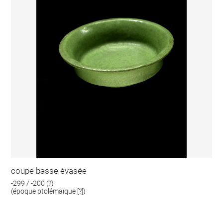
coupe basse évasée
-299 / -200 (?)
(époque ptolémaïque [?])