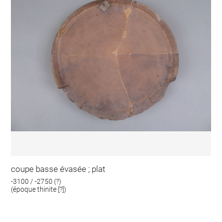
coupe basse évasée ; plat
-3100 / -2750 (?)
(époque thinite [?])