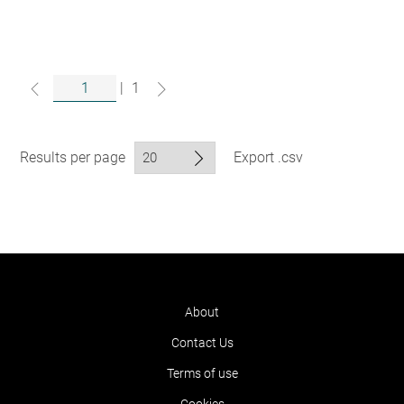
|
1
Results per page
Export .csv
About
Contact Us
Terms of use
Cookies