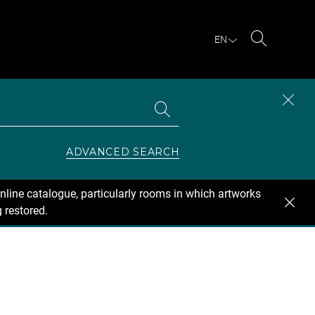
EN
Search
Search
CLOS
the
collections
SEAR
ZONE
ADVANCED SEARCH
nline catalogue, particularly rooms in which artworks
 restored.