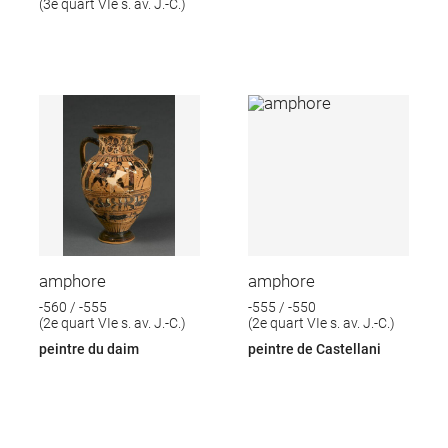
(3e quart VIe s. av. J.-C.)
amphore
amphore
-560 / -555
-555 / -550
(2e quart VIe s. av. J.-C.)
(2e quart VIe s. av. J.-C.)
peintre du daim
peintre de Castellani