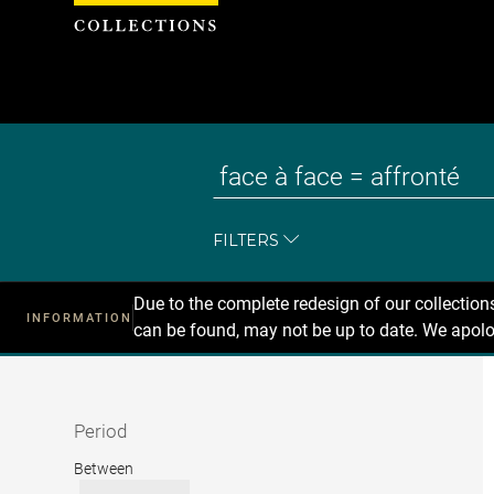
Cookies management panel
FILTERS
Due to the complete redesign of our collectio
INFORMATION
can be found, may not be up to date. We apolo
Recherche
dans
les
collections
Period
Period
Between