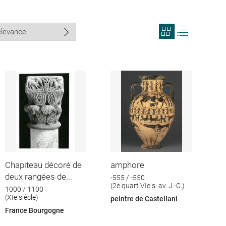
View
View
search
search
results
results
in
as
grid
list
format
Chapiteau décoré de
amphore
deux rangées de...
-555 / -550
(2e quart VIe s. av. J.-C.)
1000 / 1100
(XIe siècle)
peintre de Castellani
France Bourgogne