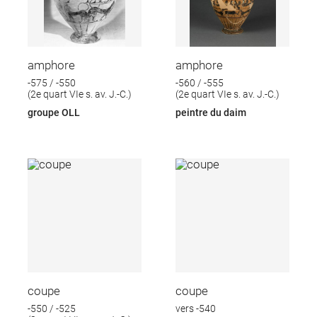
amphore
amphore
-575 / -550
-560 / -555
(2e quart VIe s. av. J.-C.)
(2e quart VIe s. av. J.-C.)
groupe OLL
peintre du daim
coupe
coupe
-550 / -525
vers -540