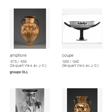
amphore
coupe
-575 / -550
-550 / -540
(2e quart VIe s. av. J.-C.)
(3e quart VIe s. av. J.-C.)
groupe OLL