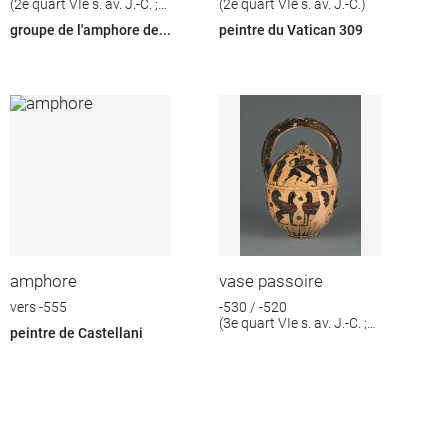
(2e quart VIe s. av. J.-C. ;
(2e quart VIe s. av. J.-C.)
3e quart VIe s. av. J.-C.)
groupe de l'amphore de...
peintre du Vatican 309
amphore
vase passoire
vers -555
-530 / -520
(3e quart VIe s. av. J.-C. ;
peintre de Castellani
4e quart VIe s. av. J.-C.)