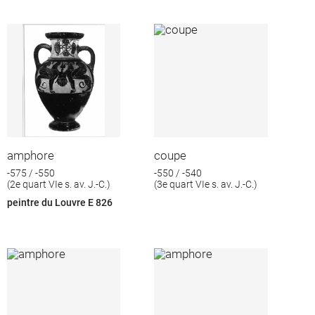
amphore
coupe
-575 / -550
-550 / -540
(2e quart VIe s. av. J.-C.)
(3e quart VIe s. av. J.-C.)
peintre du Louvre E 826