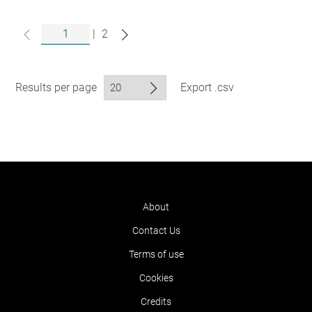
|
2
Results per page
Export .csv
About
Contact Us
Terms of use
Cookies
Credits