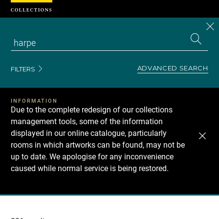
Cookies management panel
CL
Search
the
EN
S
collecti
Z
Se
ADVANCED SEARCH
FILTERS
INFORMATION
Due to the complete redesign of our collections
management tools, some of the information
displayed in our online catalogue, particularly
rooms in which artworks can be found, may not be
up to date. We apologise for any inconvenience
caused while normal service is being restored.
Recherche
dans
les