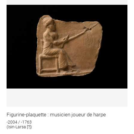
Figurine-plaquette : musicien joueur de harpe
-2004 / -1763
(Isin-Larsa [?])