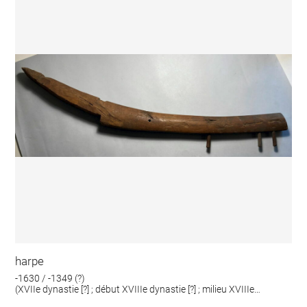
harpe
-1630 / -1349 (?)
(XVIIe dynastie [?] ; début XVIIIe dynastie [?] ; milieu XVIIIe
dynastie [?])