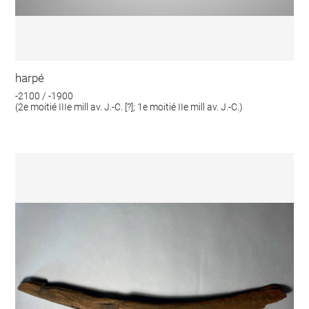
harpé
-2100 / -1900
(2e moitié IIIe mill av. J.-C. [?]; 1e moitié IIe mill av. J.-C.)