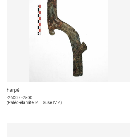
harpé
-2600 / -2500
(Paléo-élamite IA = Suse IV A)