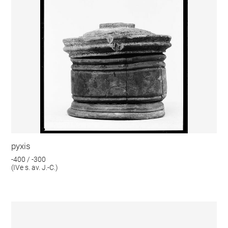
pyxis
-400 / -300
(IVe s. av. J.-C.)