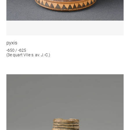
pyxis
-650 / -625
(3e quart VIIe s. av. J.-C.)