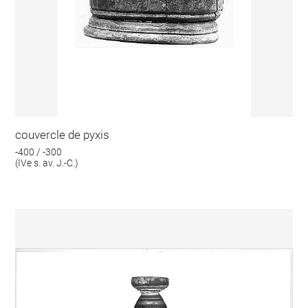
couvercle de pyxis
-400 / -300
(IVe s. av. J.-C.)