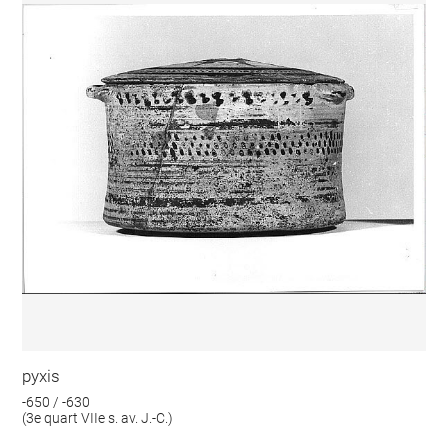
pyxis
-650 / -630
(3e quart VIIe s. av. J.-C.)