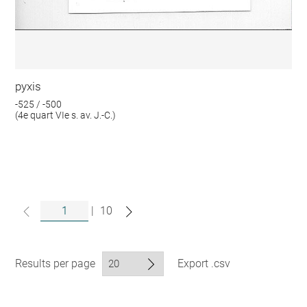
pyxis
-525 / -500
(4e quart VIe s. av. J.-C.)
|
10
Results per page
Export .csv