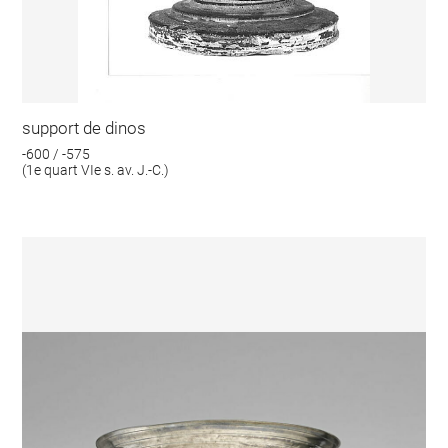
support de dinos
-600 / -575
(1e quart VIe s. av. J.-C.)