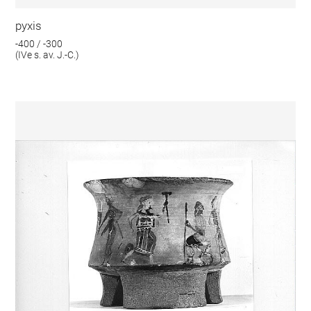
pyxis
-400 / -300
(IVe s. av. J.-C.)