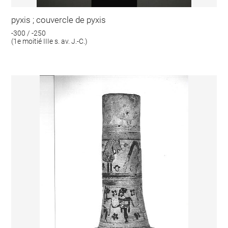
pyxis ; couvercle de pyxis
-300 / -250
(1e moitié IIIe s. av. J.-C.)