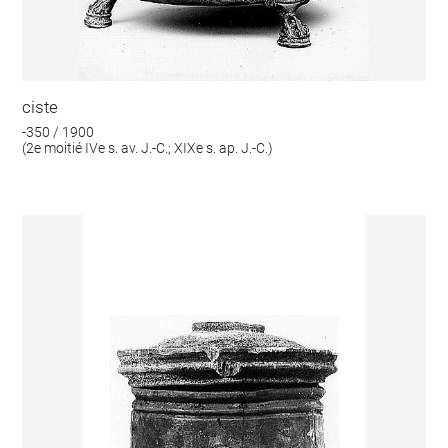
ciste
-350 / 1900
(2e moitié IVe s. av. J.-C.; XIXe s. ap. J.-C.)