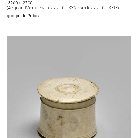
-3200 / -2700
(4e quart IVe millénaire av. J.-C. ; XXXe siècle av. J.-C. ; XXIXe
siècle av. J.-C. ; XXVIIIe siècle av. J.-C.)
groupe de Pélos