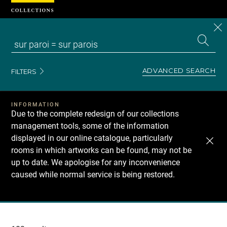
Cookies management panel
CL
Search
the
EN
S
collecti
Z
Se
ADVANCED SEARCH
FILTERS
INFORMATION
Due to the complete redesign of our collections
management tools, some of the information
displayed in our online catalogue, particularly
rooms in which artworks can be found, may not be
up to date. We apologise for any inconvenience
caused while normal service is being restored.
Recherche
dans
les