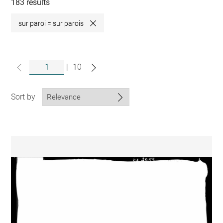
collections
183 results
sur paroi = sur parois
Close
|
10
Sort by