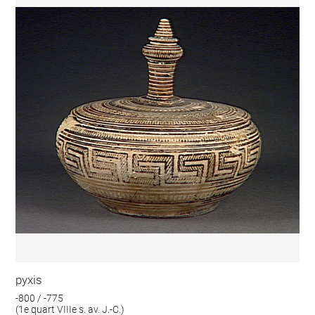
pyxis
-800 / -775
(1e quart VIIIe s. av. J.-C.)