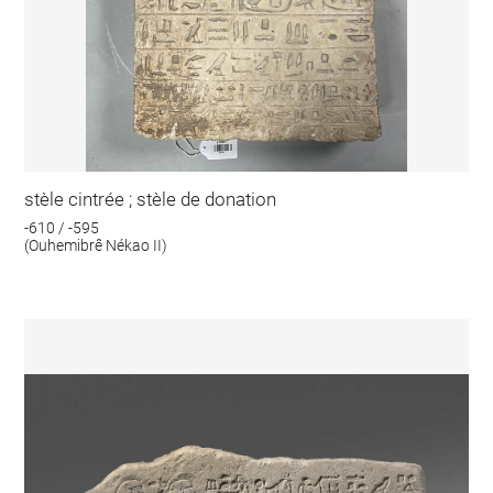
stèle cintrée ; stèle de donation
-610 / -595
(Ouhemibrê Nékao II)