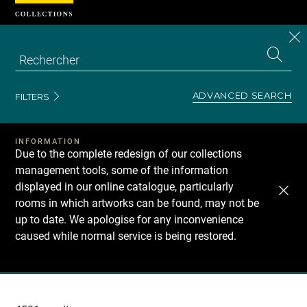
Cookies management panel
CL
Search
the
EN
S
collecti
Z
Se
ADVANCED SEARCH
FILTERS
INFORMATION
Due to the complete redesign of our collections
management tools, some of the information
displayed in our online catalogue, particularly
rooms in which artworks can be found, may not be
up to date. We apologise for any inconvenience
caused while normal service is being restored.
Recherche
dans
les