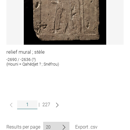
relief mural ; stèle
-2690 / -2636 (?)
(Houni = Qahédjet ? ; Snéfrou)
|
227
Results per page
Export .csv