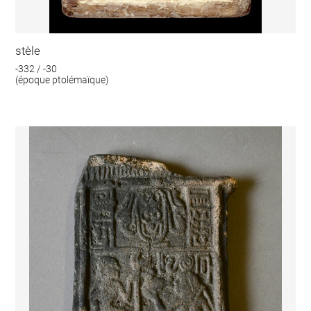
stèle
-332 / -30
(époque ptolémaïque)