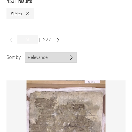
collections
4531 results
Stèles
Close
|
227
Sort by