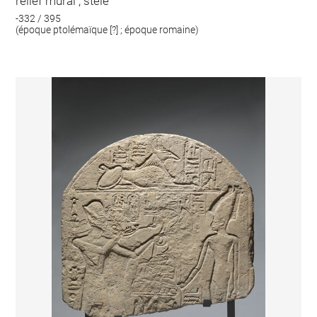
relief mural ; stèle
-332 / 395
(époque ptolémaïque [?] ; époque romaine)