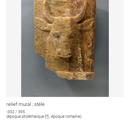
relief mural ; stèle
-332 / 395
(époque ptolémaïque [?] ; époque romaine)