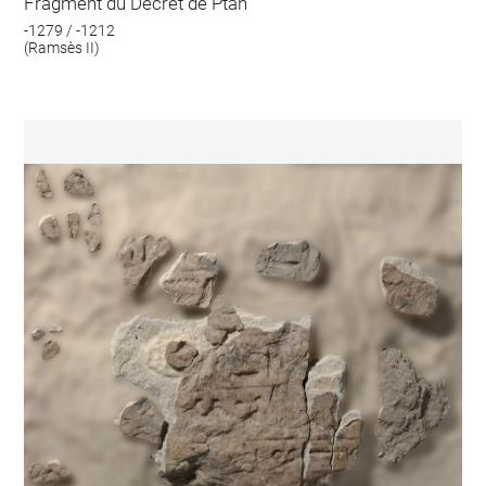
Fragment du Décret de Ptah
-1279 / -1212
(Ramsès II)