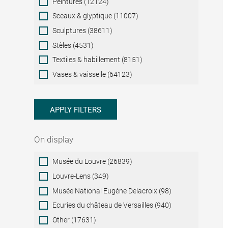
Peintures (12124)
Sceaux & glyptique (11007)
Sculptures (38611)
Stèles (4531)
Textiles & habillement (8151)
Vases & vaisselle (64123)
APPLY FILTERS
On display
On
Musée du Louvre (26839)
display
Louvre-Lens (349)
Musée National Eugène Delacroix (98)
Ecuries du château de Versailles (940)
Other (17631)