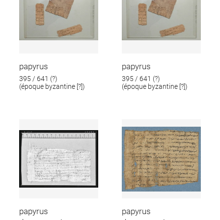
papyrus
papyrus
395 / 641 (?)
395 / 641 (?)
(époque byzantine [?])
(époque byzantine [?])
papyrus
papyrus