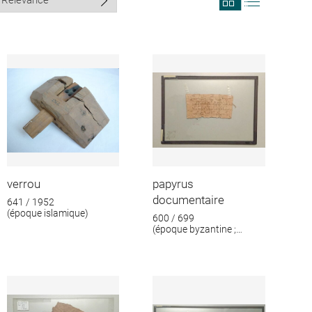
search
search
results
results
in
as
grid
list
format
verrou
papyrus
documentaire
641 / 1952
(époque islamique)
600 / 699
(époque byzantine ;
époque islamique)