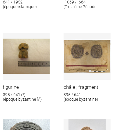
641 / 1952
-1069 / -664
(époque islamique)
(Troisième Période
intermédiaire)
figurine
châle ; fragment
395 / 641 (?)
395 / 641
(époque byzantine [?])
(époque byzantine)