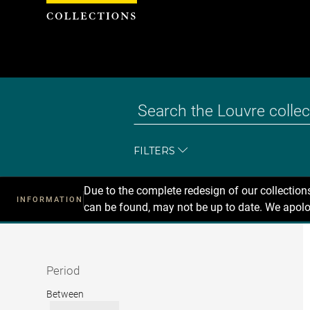
Cookies management panel
FILTERS
Due to the complete redesign of our collectio
INFORMATION
can be found, may not be up to date. We apolo
Recherche
dans
les
collections
Period
Period
Between