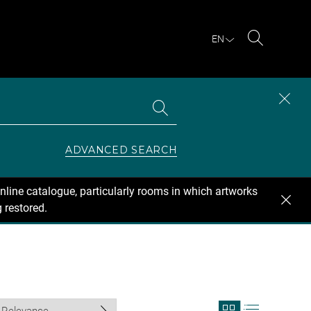
EN
Search
Search
CLOS
the
collections
SEAR
ZONE
ADVANCED SEARCH
nline catalogue, particularly rooms in which artworks
 restored.
View
View