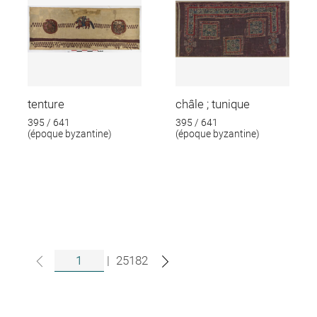
tenture
châle ; tunique
395 / 641
395 / 641
(époque byzantine)
(époque byzantine)
|
25182