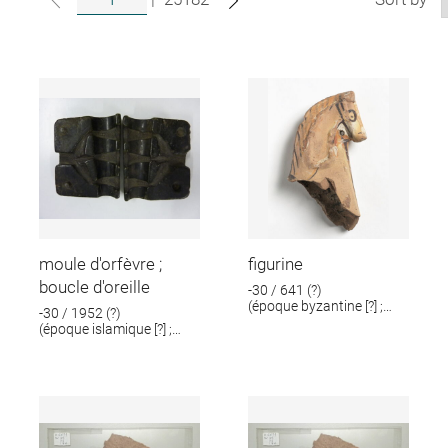
moule d'orfèvre ;
figurine
boucle d'oreille
-30 / 641 (?)
(époque byzantine [?] ;
-30 / 1952 (?)
époque romaine [?])
(époque islamique [?] ;
époque romaine [?])