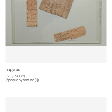
papyrus
395 / 641 (?)
(époque byzantine [?])