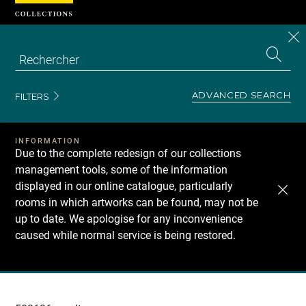
Cookies management panel
CL
Search
the
EN
S
collecti
Z
Se
ADVANCED SEARCH
FILTERS
INFORMATION
Due to the complete redesign of our collections
management tools, some of the information
displayed in our online catalogue, particularly
rooms in which artworks can be found, may not be
up to date. We apologise for any inconvenience
caused while normal service is being restored.
Recherche
dans
les