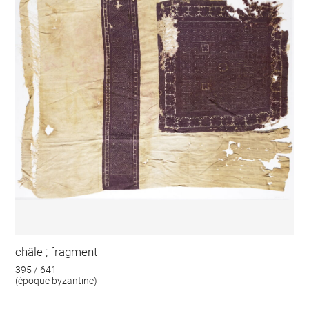
châle ; fragment
395 / 641
(époque byzantine)