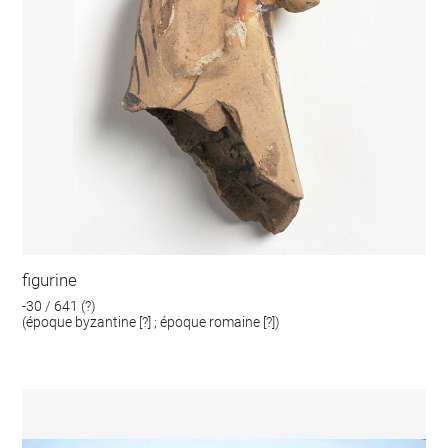
figurine
-30 / 641 (?)
(époque byzantine [?] ; époque romaine [?])