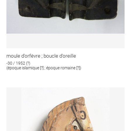
moule d'orfèvre ; boucle d'oreille
-30 / 1952 (?)
(époque islamique [?] ; époque romaine [?])