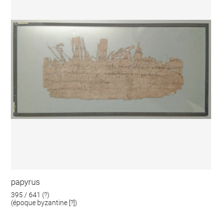
papyrus
395 / 641 (?)
(époque byzantine [?])