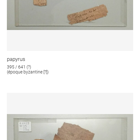
papyrus
395 / 641 (?)
(époque byzantine [?])