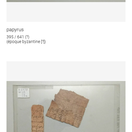
papyrus
395 / 641 (?)
(époque byzantine [?])