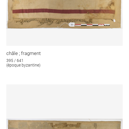
châle ; fragment
395 / 641
(époque byzantine)