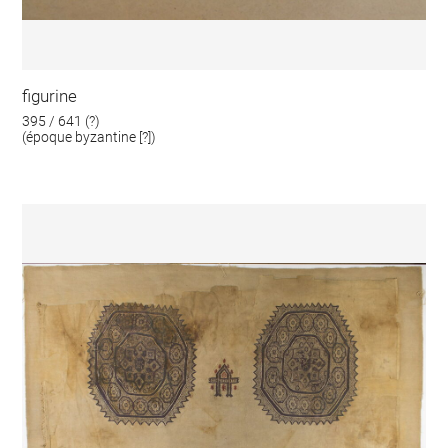
figurine
395 / 641 (?)
(époque byzantine [?])