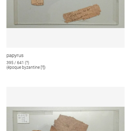
papyrus
395 / 641 (?)
(époque byzantine [?])