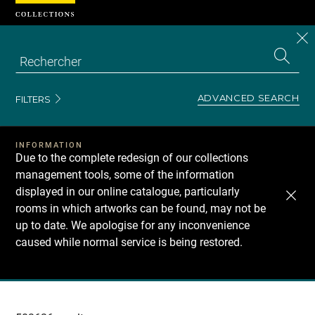
Cookies management panel
CL
Search
the
EN
S
collecti
Z
Se
ADVANCED SEARCH
FILTERS
INFORMATION
Due to the complete redesign of our collections
management tools, some of the information
displayed in our online catalogue, particularly
rooms in which artworks can be found, may not be
up to date. We apologise for any inconvenience
caused while normal service is being restored.
Recherche
dans
les