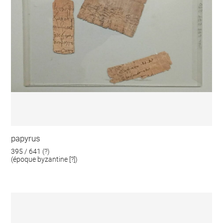
papyrus
395 / 641 (?)
(époque byzantine [?])