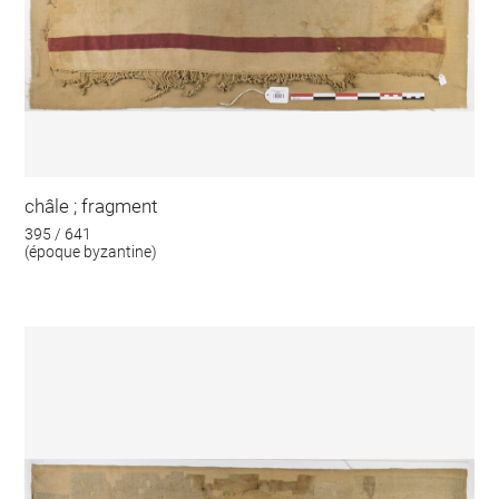
châle ; fragment
395 / 641
(époque byzantine)