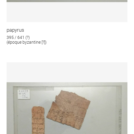
papyrus
395 / 641 (?)
(époque byzantine [?])