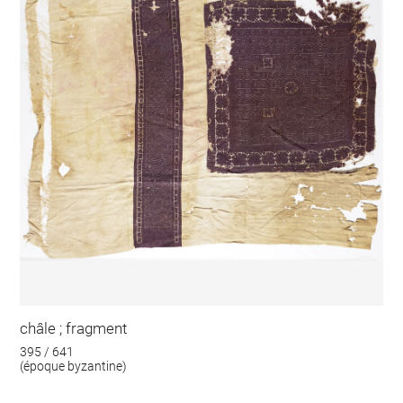
châle ; fragment
395 / 641
(époque byzantine)