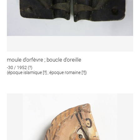
moule d'orfèvre ; boucle d'oreille
-30 / 1952 (?)
(époque islamique [?] ; époque romaine [?])