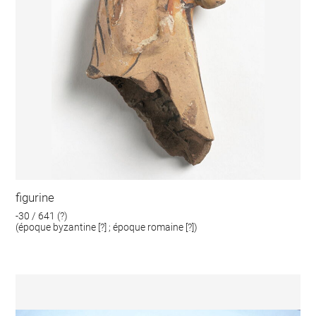
figurine
-30 / 641 (?)
(époque byzantine [?] ; époque romaine [?])