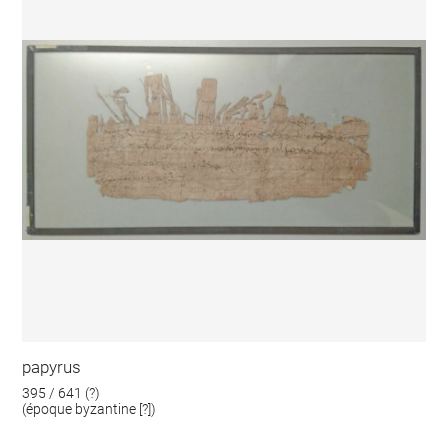
papyrus
395 / 641 (?)
(époque byzantine [?])