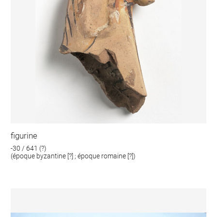
figurine
-30 / 641 (?)
(époque byzantine [?] ; époque romaine [?])