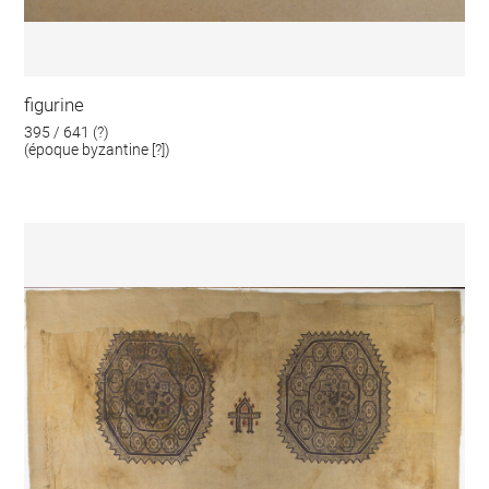
figurine
395 / 641 (?)
(époque byzantine [?])