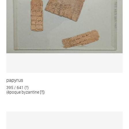
papyrus
395 / 641 (?)
(époque byzantine [?])