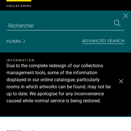
Cookies management panel
CL
Search
the
EN
S
collecti
Z
Se
ADVANCED SEARCH
FILTERS
INFORMATION
Due to the complete redesign of our collections
management tools, some of the information
displayed in our online catalogue, particularly
rooms in which artworks can be found, may not be
up to date. We apologise for any inconvenience
caused while normal service is being restored.
Recherche
dans
les