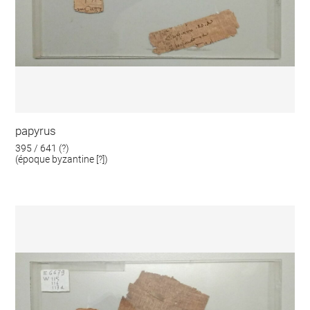
papyrus
395 / 641 (?)
(époque byzantine [?])