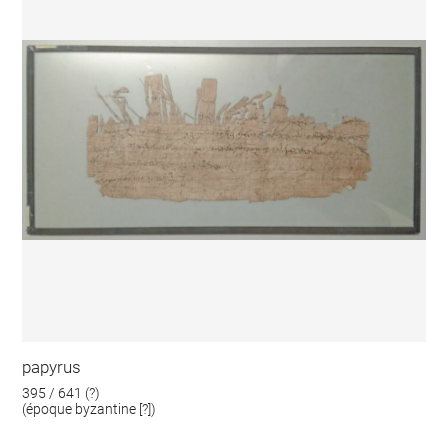
papyrus
395 / 641 (?)
(époque byzantine [?])