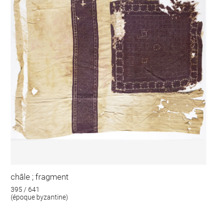
châle ; fragment
395 / 641
(époque byzantine)