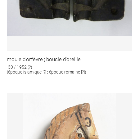
moule d'orfèvre ; boucle d'oreille
-30 / 1952 (?)
(époque islamique [?] ; époque romaine [?])