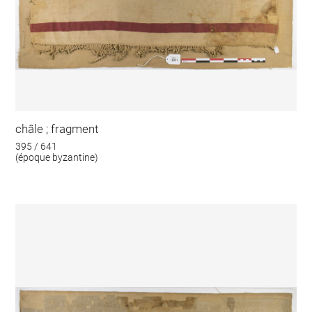
châle ; fragment
395 / 641
(époque byzantine)