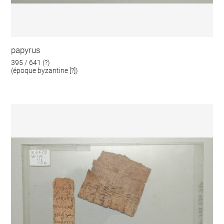
papyrus
395 / 641 (?)
(époque byzantine [?])