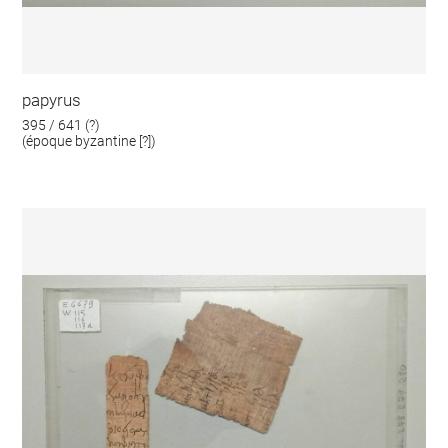
papyrus
395 / 641 (?)
(époque byzantine [?])