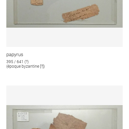
papyrus
395 / 641 (?)
(époque byzantine [?])