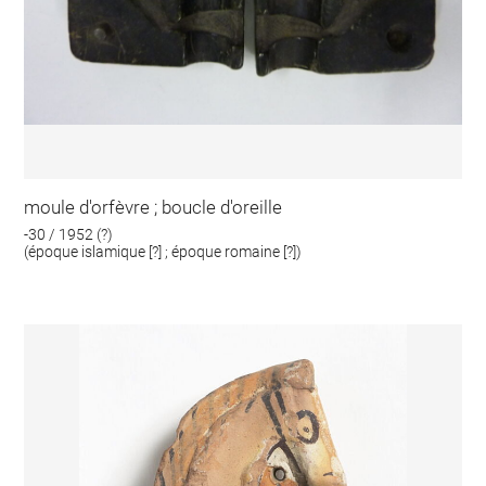
moule d'orfèvre ; boucle d'oreille
-30 / 1952 (?)
(époque islamique [?] ; époque romaine [?])