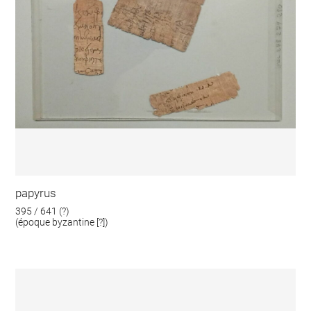
papyrus
395 / 641 (?)
(époque byzantine [?])