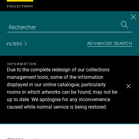
Cookies management panel
CL
Search
the
EN
S
collecti
Z
Se
ADVANCED SEARCH
FILTERS
INFORMATION
Due to the complete redesign of our collections
management tools, some of the information
displayed in our online catalogue, particularly
rooms in which artworks can be found, may not be
up to date. We apologise for any inconvenience
caused while normal service is being restored.
Recherche
dans
les