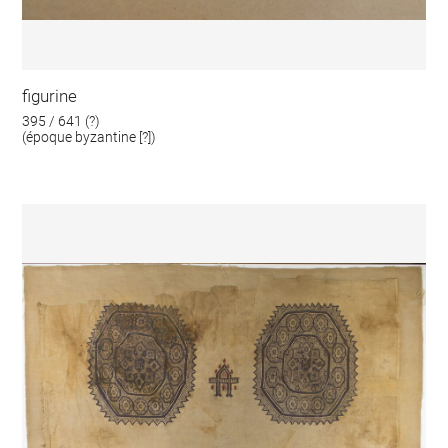
figurine
395 / 641 (?)
(époque byzantine [?])