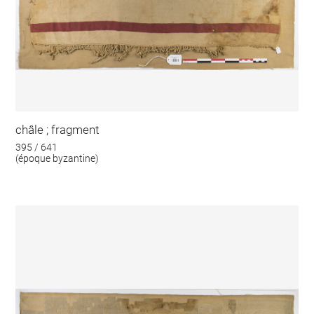
châle ; fragment
395 / 641
(époque byzantine)