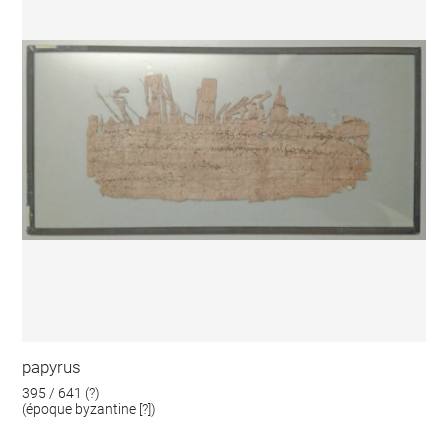
papyrus
395 / 641 (?)
(époque byzantine [?])