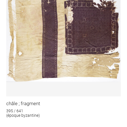
châle ; fragment
395 / 641
(époque byzantine)