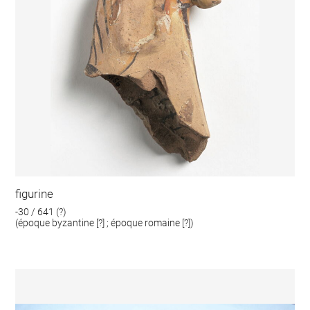
figurine
-30 / 641 (?)
(époque byzantine [?] ; époque romaine [?])