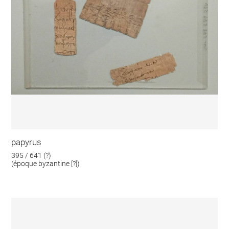
papyrus
395 / 641 (?)
(époque byzantine [?])