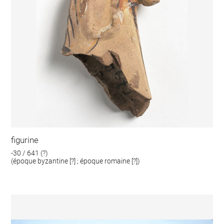
figurine
-30 / 641 (?)
(époque byzantine [?] ; époque romaine [?])