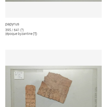
papyrus
395 / 641 (?)
(époque byzantine [?])