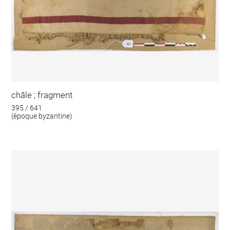
châle ; fragment
395 / 641
(époque byzantine)