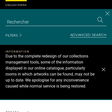
Cookies management panel
CL
Search
the
EN
S
collecti
Z
Se
ADVANCED SEARCH
FILTERS
INFORMATION
Due to the complete redesign of our collections
management tools, some of the information
displayed in our online catalogue, particularly
rooms in which artworks can be found, may not be
up to date. We apologise for any inconvenience
caused while normal service is being restored.
Recherche
dans
les