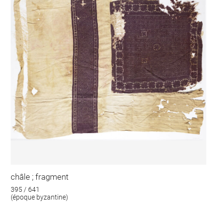
châle ; fragment
395 / 641
(époque byzantine)