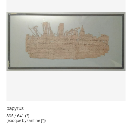
papyrus
395 / 641 (?)
(époque byzantine [?])