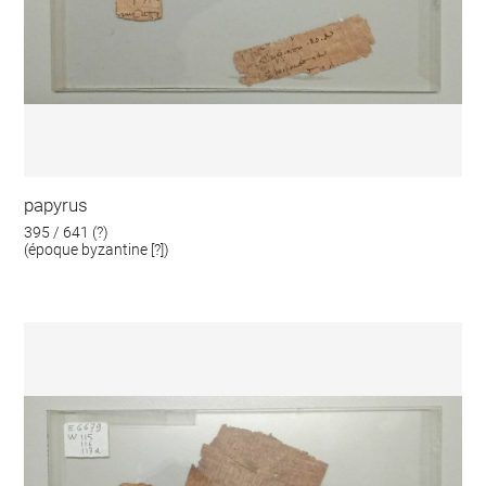
papyrus
395 / 641 (?)
(époque byzantine [?])