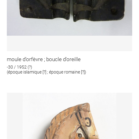
moule d'orfèvre ; boucle d'oreille
-30 / 1952 (?)
(époque islamique [?] ; époque romaine [?])