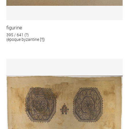
figurine
395 / 641 (?)
(époque byzantine [?])