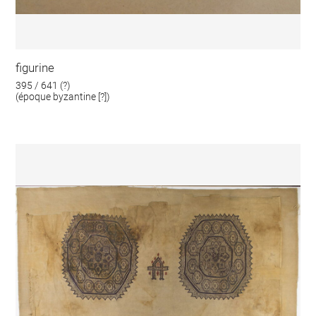
figurine
395 / 641 (?)
(époque byzantine [?])