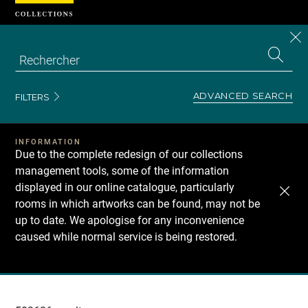
Cookies management panel
CL
Search
the
EN
S
collecti
Z
Se
ADVANCED SEARCH
FILTERS
INFORMATION
Due to the complete redesign of our collections
management tools, some of the information
displayed in our online catalogue, particularly
rooms in which artworks can be found, may not be
up to date. We apologise for any inconvenience
caused while normal service is being restored.
Recherche
dans
les