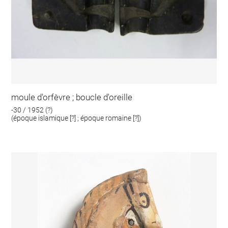
moule d'orfèvre ; boucle d'oreille
-30 / 1952 (?)
(époque islamique [?] ; époque romaine [?])