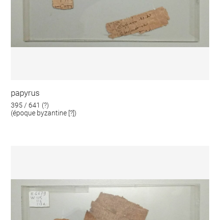
papyrus
395 / 641 (?)
(époque byzantine [?])