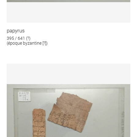
papyrus
395 / 641 (?)
(époque byzantine [?])