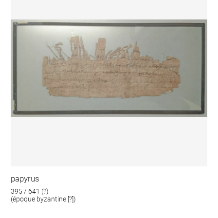
papyrus
395 / 641 (?)
(époque byzantine [?])