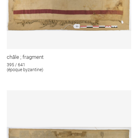
châle ; fragment
395 / 641
(époque byzantine)