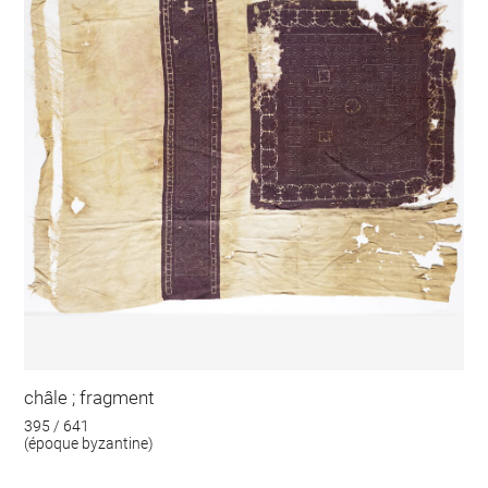
châle ; fragment
395 / 641
(époque byzantine)