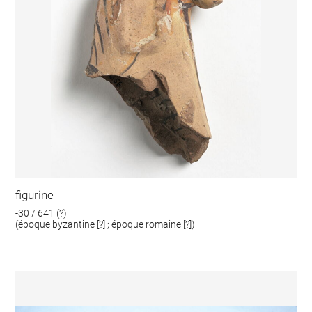
figurine
-30 / 641 (?)
(époque byzantine [?] ; époque romaine [?])