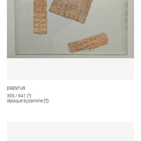
papyrus
395 / 641 (?)
(époque byzantine [?])