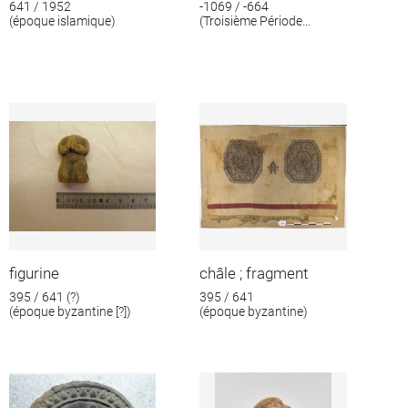
641 / 1952
-1069 / -664
(époque islamique)
(Troisième Période
intermédiaire)
figurine
châle ; fragment
395 / 641 (?)
395 / 641
(époque byzantine [?])
(époque byzantine)