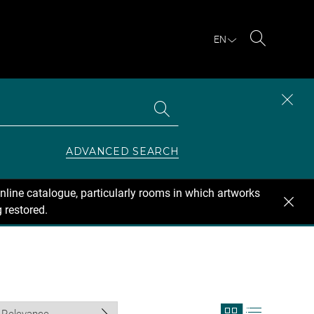
EN
Search
Search
CLOS
the
collections
SEAR
ZONE
ADVANCED SEARCH
nline catalogue, particularly rooms in which artworks
 restored.
View
View