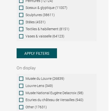
Peintures (12124)
Sceaux & glyptique (11007)
Sculptures (38611)
Stèles (4531)
Textiles & habillement (8151)
Vases & vaisselle (64123)
APPLY FILTERS
On display
On
Musée du Louvre (26839)
display
Louvre-Lens (349)
Musée National Eugène Delacroix (98)
Ecuries du château de Versailles (940)
Other (17631)