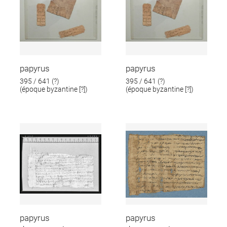
papyrus
papyrus
395 / 641 (?)
395 / 641 (?)
(époque byzantine [?])
(époque byzantine [?])
papyrus
papyrus