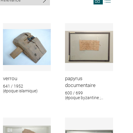
search
search
results
results
in
as
grid
list
format
verrou
papyrus
documentaire
641 / 1952
(époque islamique)
600 / 699
(époque byzantine ;
époque islamique)