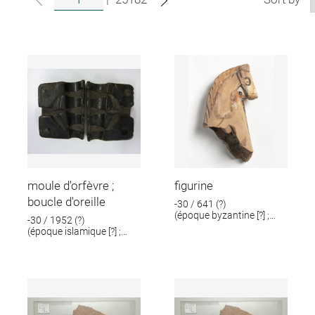
moule d'orfèvre ;
figurine
boucle d'oreille
-30 / 641 (?)
(époque byzantine [?] ;
-30 / 1952 (?)
époque romaine [?])
(époque islamique [?] ;
époque romaine [?])