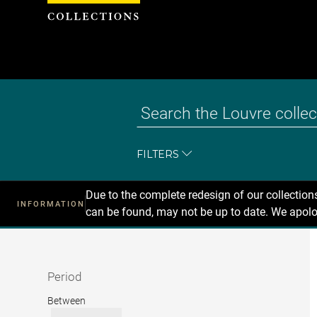
Cookies management panel
FILTERS
Due to the complete redesign of our collectio
INFORMATION
can be found, may not be up to date. We apolo
Recherche
dans
les
collections
Period
Period
Between