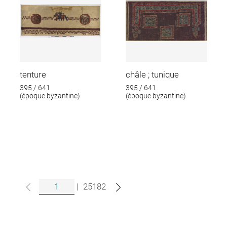
tenture
châle ; tunique
395 / 641
395 / 641
(époque byzantine)
(époque byzantine)
|
25182