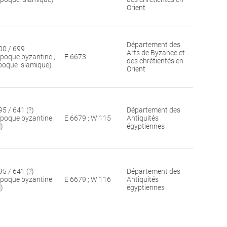
Orient
Département des
00 / 699
Arts de Byzance et
époque byzantine ;
E 6673
des chrétientés en
poque islamique)
Orient
95 / 641 (?)
Département des
époque byzantine
E 6679 ; W 115
Antiquités
])
égyptiennes
95 / 641 (?)
Département des
époque byzantine
E 6679 ; W 116
Antiquités
])
égyptiennes