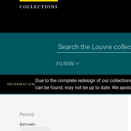
Cookies management panel
FILTERS
Due to the complete redesign of our collectio
INFORMATION
can be found, may not be up to date. We apolo
Recherche
dans
les
collections
Period
Period
Between