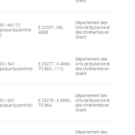
Orient
Département des
95 / 641 (?)
E 22337 ; MG
Arts de Byzance et
époque byzantine
4838
des chrétientés en
])
Orient
Département des
95 / 641
E 25277 ; X 4969 ;
Arts de Byzance et
époque byzantine)
TC 863 ; I 112
des chrétientés en
Orient
Département des
95 / 641
E 25278 ; X 4965 ;
Arts de Byzance et
époque byzantine)
TC 864
des chrétientés en
Orient
Département des