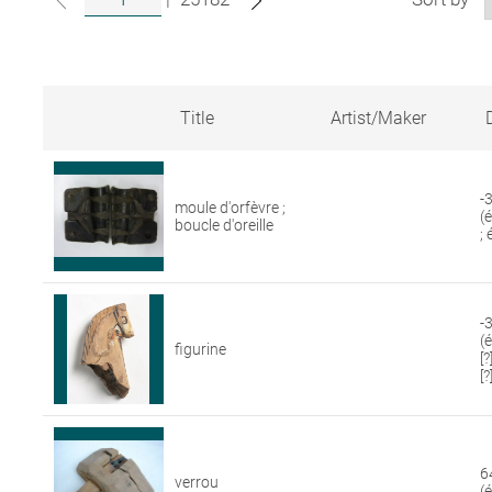
Title
Artist/Maker
Search
results
for
-
moule d'orfèvre ;
artworks
(
boucle d'oreille
in
;
the
Louvre
collections
-3
(
figurine
[
[?
6
verrou
(