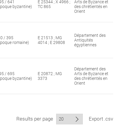
95 / 641
E 25344 ; X 4966 ;
Arts de Byzance et
époque byzantine)
TC 865
des chrétientés en
Orient
Département des
30 / 395
E 21513 ; MG
Antiquités
époque romaine)
4014 ; E 29808
égyptiennes
Département des
95 / 695
E 20872 ; MG
Arts de Byzance et
époque byzantine)
3373
des chrétientés en
Orient
Results per page
Export .csv