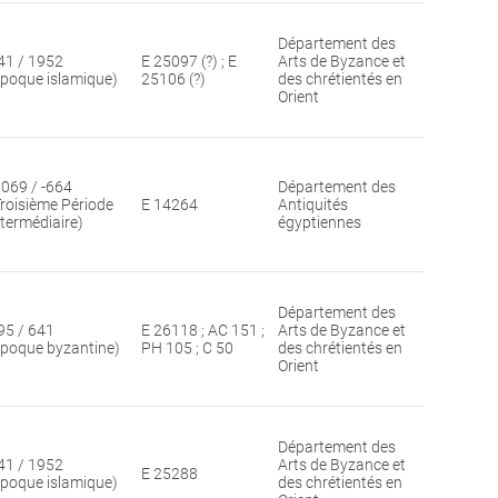
Département des
41 / 1952
E 25097 (?) ; E
Arts de Byzance et
époque islamique)
25106 (?)
des chrétientés en
Orient
1069 / -664
Département des
Troisième Période
E 14264
Antiquités
ntermédiaire)
égyptiennes
Département des
95 / 641
E 26118 ; AC 151 ;
Arts de Byzance et
époque byzantine)
PH 105 ; C 50
des chrétientés en
Orient
Département des
41 / 1952
Arts de Byzance et
E 25288
époque islamique)
des chrétientés en