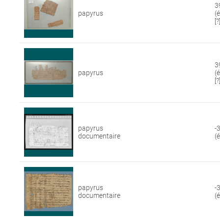
3
papyrus
(
[?
3
papyrus
(
[?
papyrus
-
documentaire
(
papyrus
-
documentaire
(