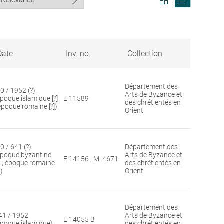
search
search
results
results
in
as
grid
list
format
Date
Inv. no.
Collection
Département des
30 / 1952 (?)
Arts de Byzance et
époque islamique [?]
E 11589
des chrétientés en
 époque romaine [?])
Orient
0 / 641 (?)
Département des
époque byzantine
Arts de Byzance et
E 14156 ; M. 4671
?] ; époque romaine
des chrétientés en
])
Orient
Département des
41 / 1952
Arts de Byzance et
E 14055 B
époque islamique)
des chrétientés en