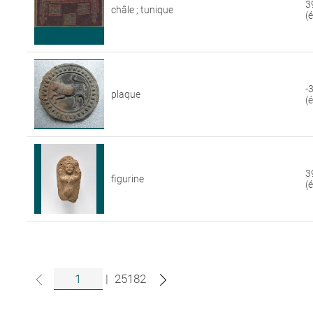
3
châle ; tunique
(
-
plaque
(
3
figurine
(
|
25182