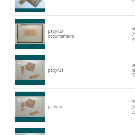
6
papyrus
(
documentaire
é
3
papyrus
(
[?
3
papyrus
(
[?