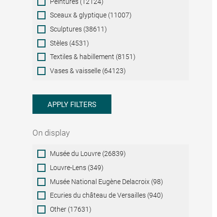
Peintures (12124)
Sceaux & glyptique (11007)
Sculptures (38611)
Stèles (4531)
Textiles & habillement (8151)
Vases & vaisselle (64123)
APPLY FILTERS
On display
On
Musée du Louvre (26839)
display
Louvre-Lens (349)
Musée National Eugène Delacroix (98)
Ecuries du château de Versailles (940)
Other (17631)