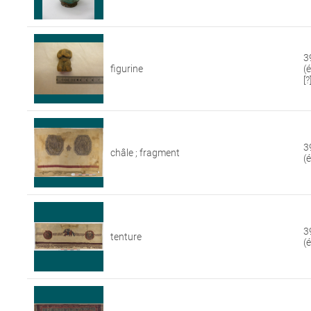
3
figurine
(
[?
3
châle ; fragment
(
3
tenture
(