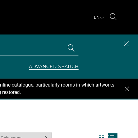
EN
Search
Search
CLOS
the
collections
SEAR
ZONE
ADVANCED SEARCH
nline catalogue, particularly rooms in which artworks
 restored.
View
View