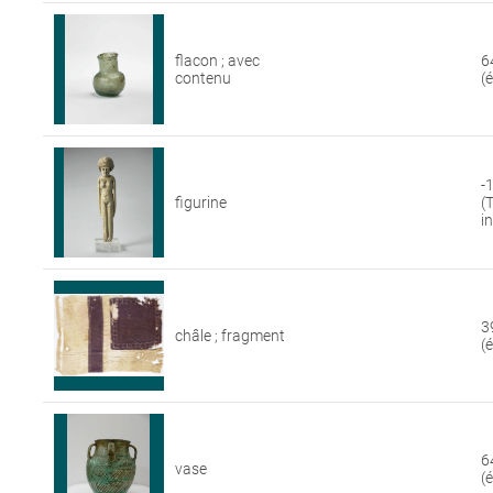
flacon ; avec
6
contenu
(
-
figurine
(
i
3
châle ; fragment
(
6
vase
(