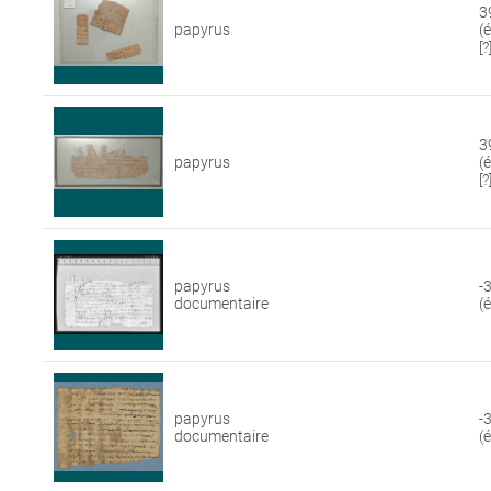
3
papyrus
(
[?
3
papyrus
(
[?
papyrus
-
documentaire
(
papyrus
-
documentaire
(