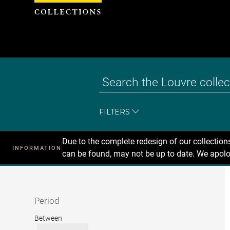
Cookies management panel
FILTERS
Due to the complete redesign of our collectio
INFORMATION
can be found, may not be up to date. We apolo
Recherche
dans
les
collections
Period
Period
Between