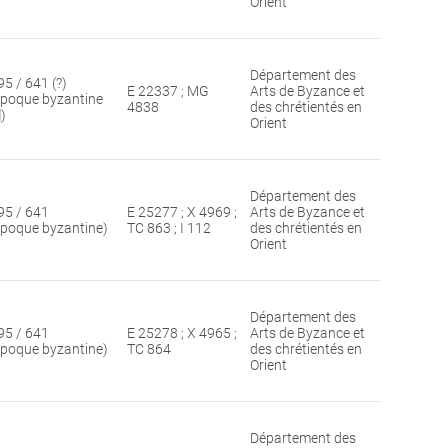
Orient
Département des
95 / 641 (?)
E 22337 ; MG
Arts de Byzance et
époque byzantine
4838
des chrétientés en
])
Orient
Département des
95 / 641
E 25277 ; X 4969 ;
Arts de Byzance et
époque byzantine)
TC 863 ; I 112
des chrétientés en
Orient
Département des
95 / 641
E 25278 ; X 4965 ;
Arts de Byzance et
époque byzantine)
TC 864
des chrétientés en
Orient
Département des