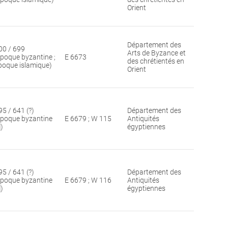
Orient
Département des
00 / 699
Arts de Byzance et
époque byzantine ;
E 6673
des chrétientés en
poque islamique)
Orient
95 / 641 (?)
Département des
époque byzantine
E 6679 ; W 115
Antiquités
])
égyptiennes
95 / 641 (?)
Département des
époque byzantine
E 6679 ; W 116
Antiquités
])
égyptiennes