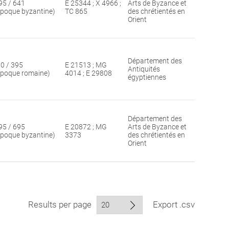
95 / 641
E 25344 ; X 4966 ;
Arts de Byzance et
époque byzantine)
TC 865
des chrétientés en
Orient
Département des
30 / 395
E 21513 ; MG
Antiquités
époque romaine)
4014 ; E 29808
égyptiennes
Département des
95 / 695
E 20872 ; MG
Arts de Byzance et
époque byzantine)
3373
des chrétientés en
Orient
Results per page
Export .csv