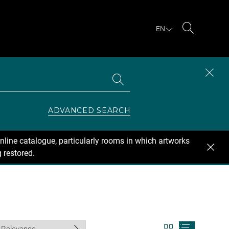
EN
Search
Search
CLOS
the
collections
SEAR
ZONE
ADVANCED SEARCH
nline catalogue, particularly rooms in which artworks
 restored.
View
View