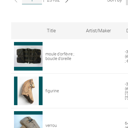
Title
Artist/Maker
Search
results
for
-
moule d'orfèvre ;
artworks
(
boucle d'oreille
in
;
the
Louvre
collections
-3
(
figurine
[
[?
6
verrou
(