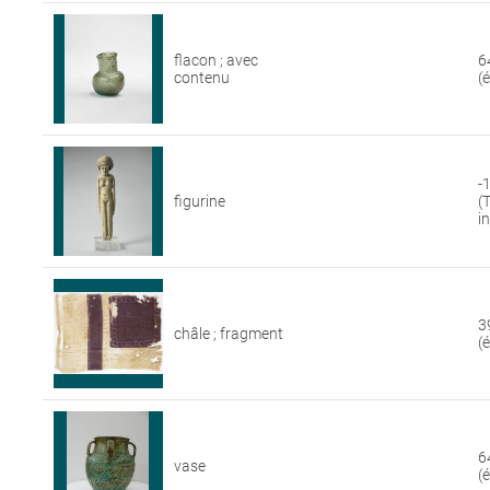
flacon ; avec
6
contenu
(
-
figurine
(
i
3
châle ; fragment
(
6
vase
(