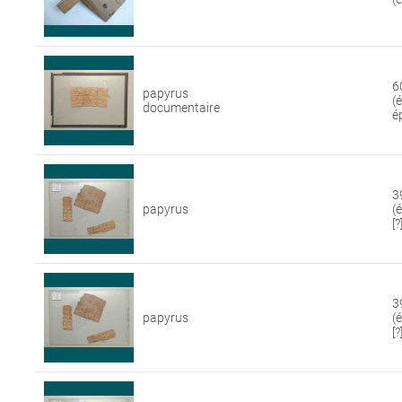
6
papyrus
(
documentaire
é
3
papyrus
(
[?
3
papyrus
(
[?