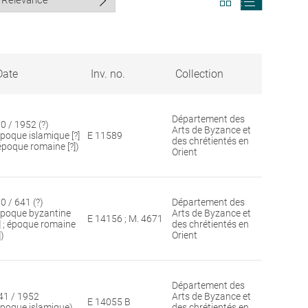
search
search
results
results
in
as
grid
list
format
Date
Inv. no.
Collection
Département des
30 / 1952 (?)
Arts de Byzance et
époque islamique [?]
E 11589
des chrétientés en
 époque romaine [?])
Orient
0 / 641 (?)
Département des
époque byzantine
Arts de Byzance et
E 14156 ; M. 4671
?] ; époque romaine
des chrétientés en
])
Orient
Département des
41 / 1952
Arts de Byzance et
E 14055 B
époque islamique)
des chrétientés en