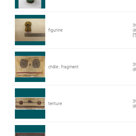
3
figurine
(
[?
3
châle ; fragment
(
3
tenture
(