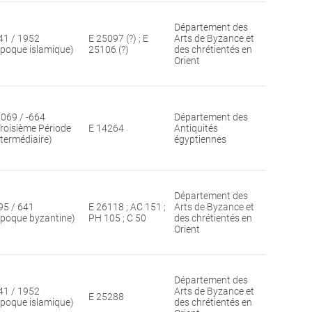
Département des
41 / 1952
E 25097 (?) ; E
Arts de Byzance et
époque islamique)
25106 (?)
des chrétientés en
Orient
1069 / -664
Département des
Troisième Période
E 14264
Antiquités
ntermédiaire)
égyptiennes
Département des
95 / 641
E 26118 ; AC 151 ;
Arts de Byzance et
époque byzantine)
PH 105 ; C 50
des chrétientés en
Orient
Département des
41 / 1952
Arts de Byzance et
E 25288
époque islamique)
des chrétientés en