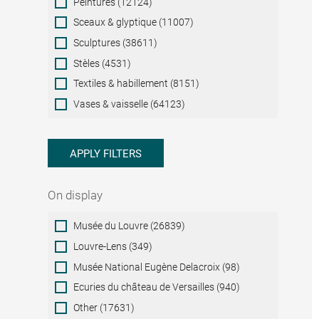
Peintures (12124)
Sceaux & glyptique (11007)
Sculptures (38611)
Stèles (4531)
Textiles & habillement (8151)
Vases & vaisselle (64123)
APPLY FILTERS
On display
On
Musée du Louvre (26839)
display
Louvre-Lens (349)
Musée National Eugène Delacroix (98)
Ecuries du château de Versailles (940)
Other (17631)