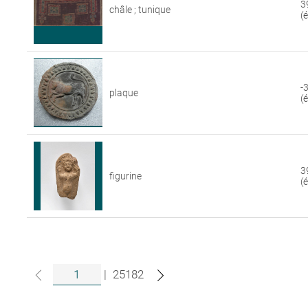
3
châle ; tunique
(
-
plaque
(
3
figurine
(
|
25182