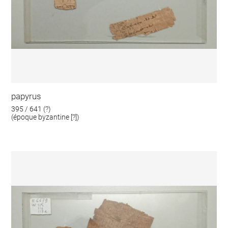
papyrus
395 / 641 (?)
(époque byzantine [?])