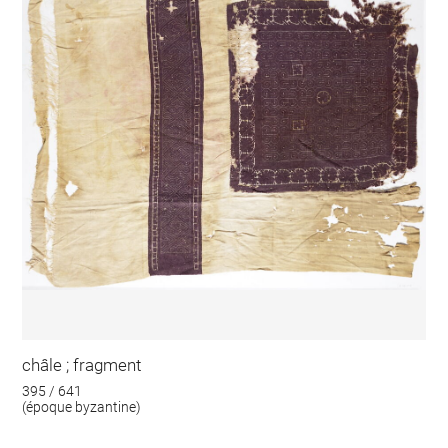
châle ; fragment
395 / 641
(époque byzantine)