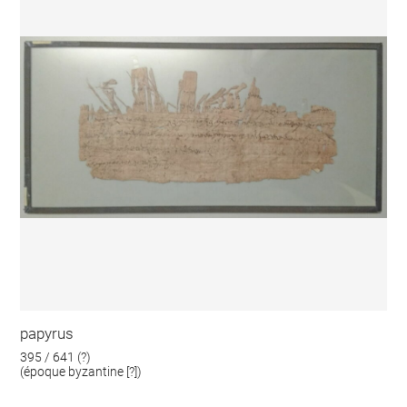
papyrus
395 / 641 (?)
(époque byzantine [?])