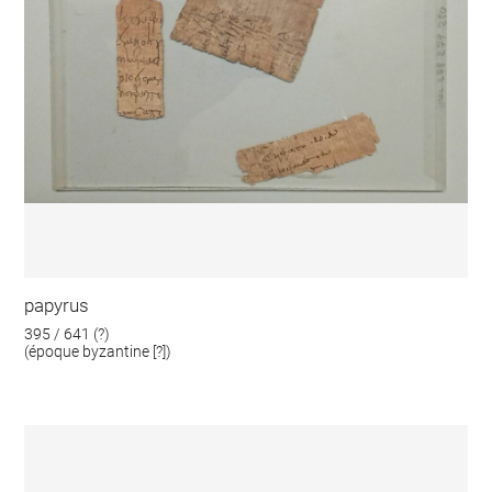
papyrus
395 / 641 (?)
(époque byzantine [?])