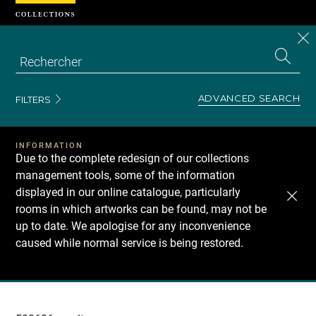
Cookies management panel
CL
Search
the
EN
S
collecti
Z
Se
ADVANCED SEARCH
FILTERS
INFORMATION
Due to the complete redesign of our collections
management tools, some of the information
displayed in our online catalogue, particularly
rooms in which artworks can be found, may not be
up to date. We apologise for any inconvenience
caused while normal service is being restored.
Recherche
dans
les