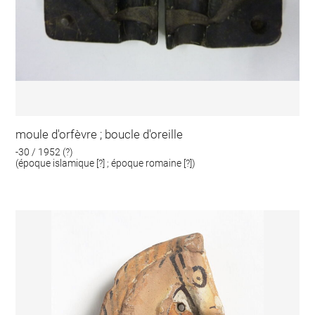
moule d'orfèvre ; boucle d'oreille
-30 / 1952 (?)
(époque islamique [?] ; époque romaine [?])