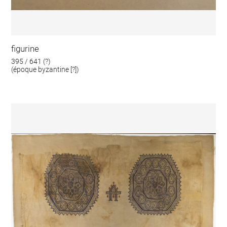
figurine
395 / 641 (?)
(époque byzantine [?])