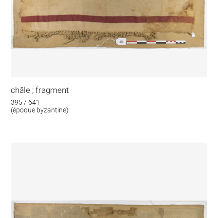
châle ; fragment
395 / 641
(époque byzantine)