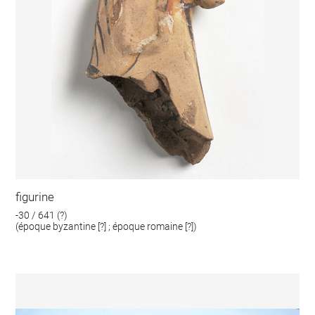
figurine
-30 / 641 (?)
(époque byzantine [?] ; époque romaine [?])