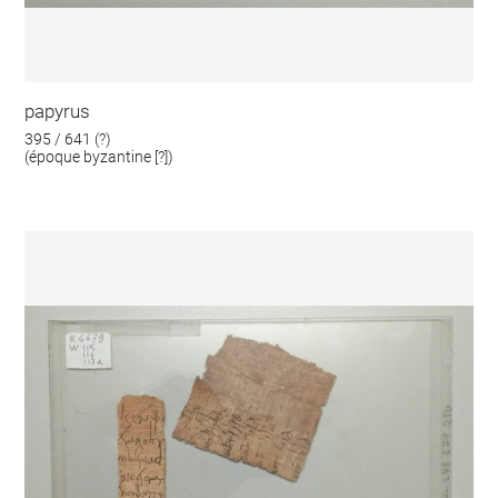
papyrus
395 / 641 (?)
(époque byzantine [?])