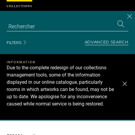
Cookies management panel
CL
Search
the
EN
S
collecti
Z
Se
ADVANCED SEARCH
FILTERS
INFORMATION
Due to the complete redesign of our collections
management tools, some of the information
displayed in our online catalogue, particularly
rooms in which artworks can be found, may not be
up to date. We apologise for any inconvenience
caused while normal service is being restored.
Recherche
dans
les