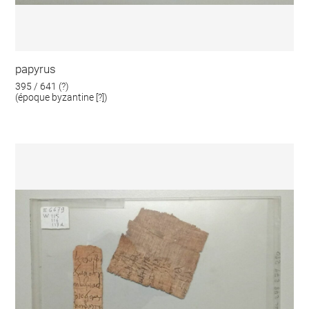
papyrus
395 / 641 (?)
(époque byzantine [?])