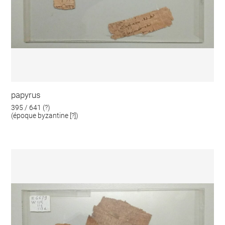
papyrus
395 / 641 (?)
(époque byzantine [?])