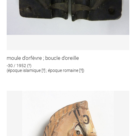
moule d'orfèvre ; boucle d'oreille
-30 / 1952 (?)
(époque islamique [?] ; époque romaine [?])