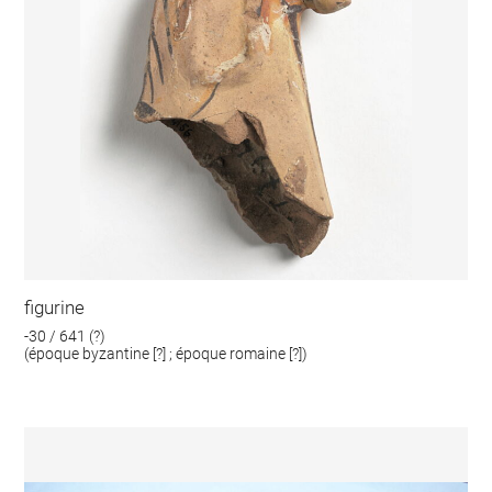
figurine
-30 / 641 (?)
(époque byzantine [?] ; époque romaine [?])