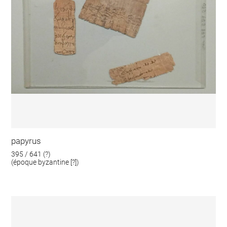
papyrus
395 / 641 (?)
(époque byzantine [?])