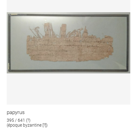
papyrus
395 / 641 (?)
(époque byzantine [?])