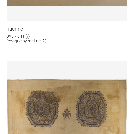
figurine
395 / 641 (?)
(époque byzantine [?])