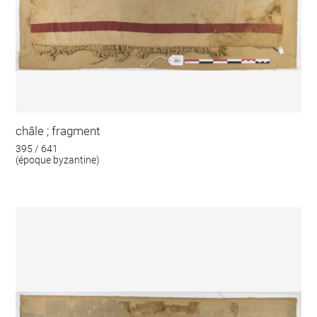
châle ; fragment
395 / 641
(époque byzantine)