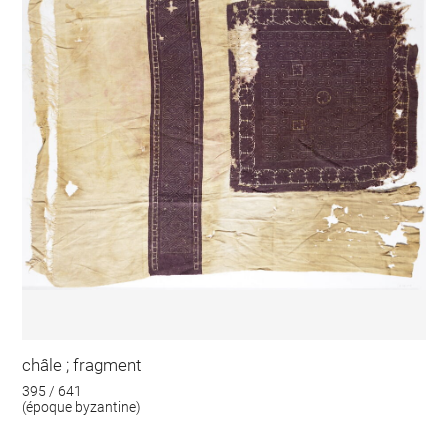
châle ; fragment
395 / 641
(époque byzantine)