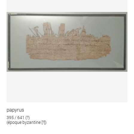
papyrus
395 / 641 (?)
(époque byzantine [?])