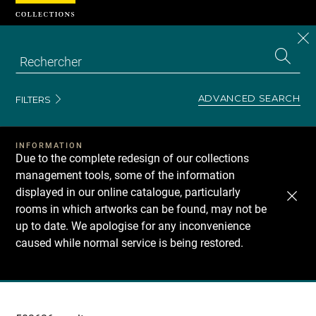
Cookies management panel
CL
Search
the
EN
S
collecti
Z
Se
ADVANCED SEARCH
FILTERS
INFORMATION
Due to the complete redesign of our collections
management tools, some of the information
displayed in our online catalogue, particularly
rooms in which artworks can be found, may not be
up to date. We apologise for any inconvenience
caused while normal service is being restored.
Recherche
dans
les