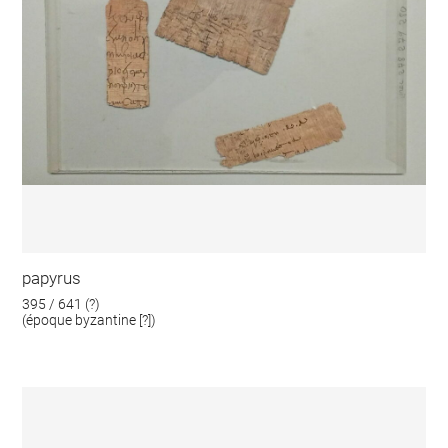
papyrus
395 / 641 (?)
(époque byzantine [?])