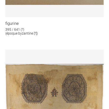
figurine
395 / 641 (?)
(époque byzantine [?])