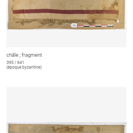
châle ; fragment
395 / 641
(époque byzantine)