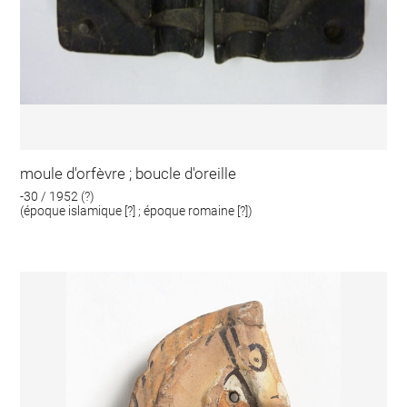
moule d'orfèvre ; boucle d'oreille
-30 / 1952 (?)
(époque islamique [?] ; époque romaine [?])