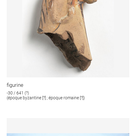
figurine
-30 / 641 (?)
(époque byzantine [?] ; époque romaine [?])