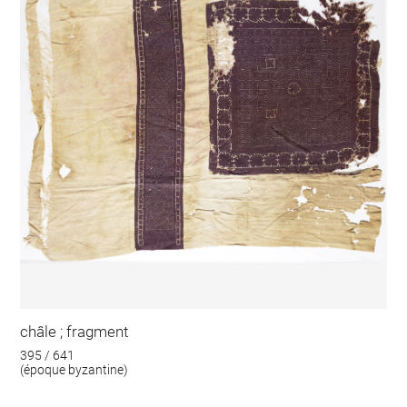
châle ; fragment
395 / 641
(époque byzantine)