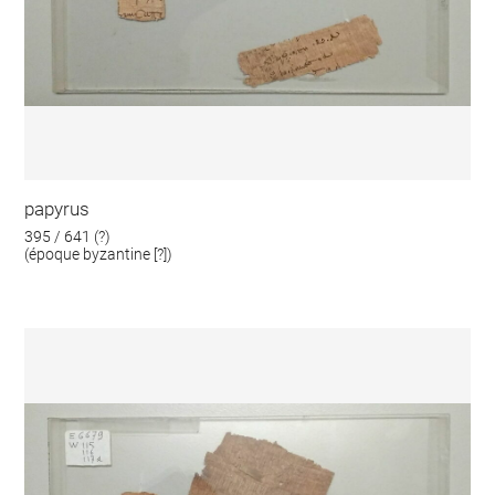
papyrus
395 / 641 (?)
(époque byzantine [?])