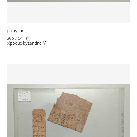
papyrus
395 / 641 (?)
(époque byzantine [?])