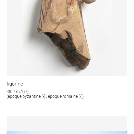
figurine
-30 / 641 (?)
(époque byzantine [?] ; époque romaine [?])