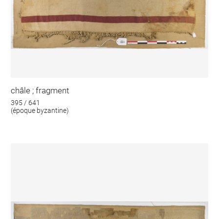
châle ; fragment
395 / 641
(époque byzantine)