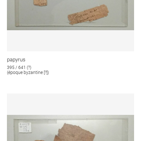
papyrus
395 / 641 (?)
(époque byzantine [?])