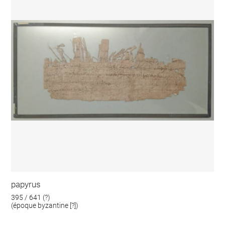
papyrus
395 / 641 (?)
(époque byzantine [?])