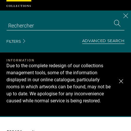
Cookies management panel
CL
Search
the
EN
S
collecti
Z
Se
ADVANCED SEARCH
FILTERS
INFORMATION
Due to the complete redesign of our collections
management tools, some of the information
displayed in our online catalogue, particularly
rooms in which artworks can be found, may not be
up to date. We apologise for any inconvenience
caused while normal service is being restored.
Recherche
dans
les