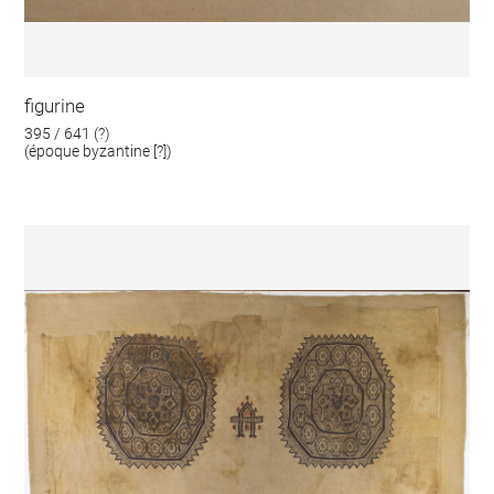
figurine
395 / 641 (?)
(époque byzantine [?])