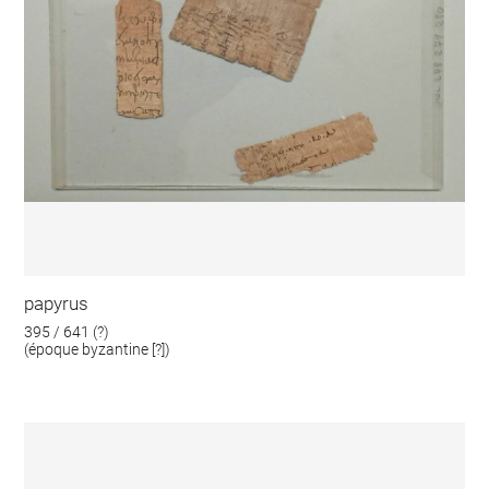
papyrus
395 / 641 (?)
(époque byzantine [?])