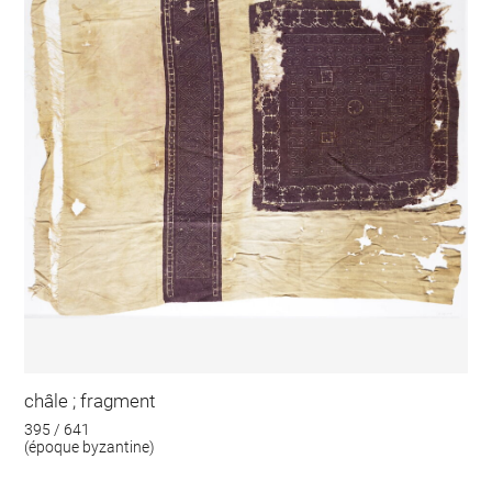
châle ; fragment
395 / 641
(époque byzantine)