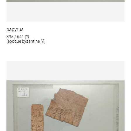
papyrus
395 / 641 (?)
(époque byzantine [?])