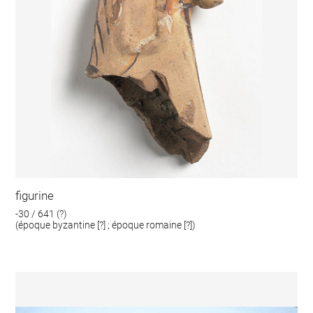
figurine
-30 / 641 (?)
(époque byzantine [?] ; époque romaine [?])