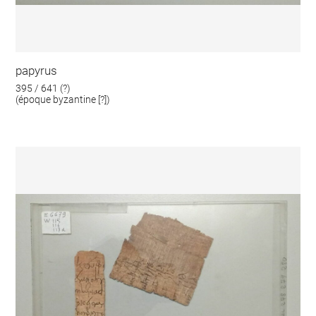
papyrus
395 / 641 (?)
(époque byzantine [?])