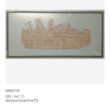
papyrus
395 / 641 (?)
(époque byzantine [?])