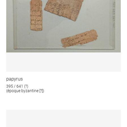
papyrus
395 / 641 (?)
(époque byzantine [?])