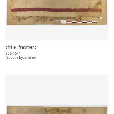
châle ; fragment
395 / 641
(époque byzantine)