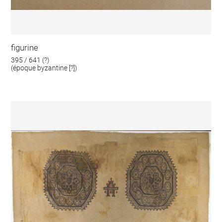
figurine
395 / 641 (?)
(époque byzantine [?])