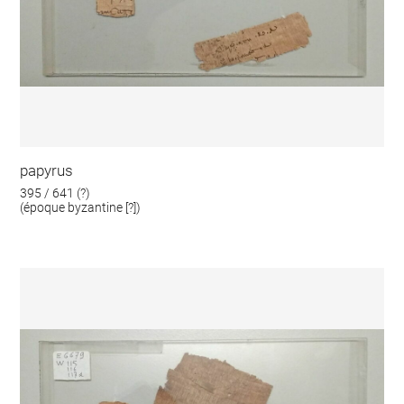
papyrus
395 / 641 (?)
(époque byzantine [?])