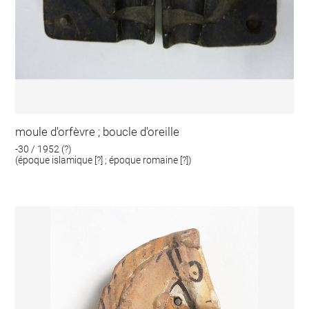
moule d'orfèvre ; boucle d'oreille
-30 / 1952 (?)
(époque islamique [?] ; époque romaine [?])