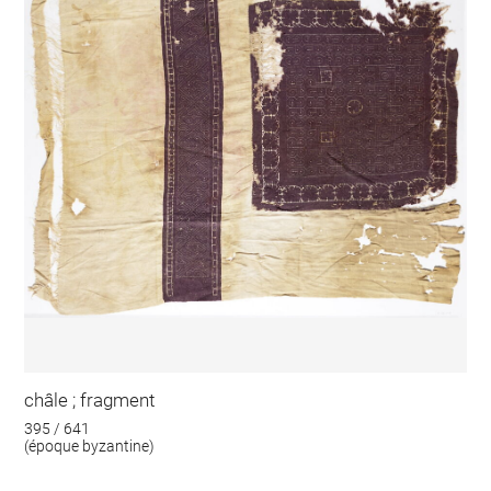
châle ; fragment
395 / 641
(époque byzantine)