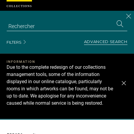
Cookies management panel
CL
Search
the
EN
S
collecti
Z
Se
ADVANCED SEARCH
FILTERS
INFORMATION
Due to the complete redesign of our collections
management tools, some of the information
displayed in our online catalogue, particularly
rooms in which artworks can be found, may not be
up to date. We apologise for any inconvenience
caused while normal service is being restored.
Recherche
dans
les