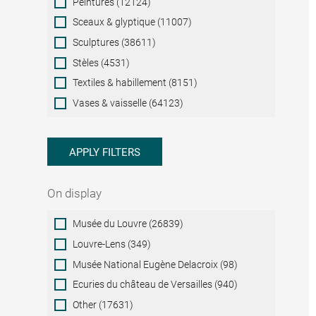
Peintures (12124)
Sceaux & glyptique (11007)
Sculptures (38611)
Stèles (4531)
Textiles & habillement (8151)
Vases & vaisselle (64123)
APPLY FILTERS
On display
On
Musée du Louvre (26839)
display
Louvre-Lens (349)
Musée National Eugène Delacroix (98)
Ecuries du château de Versailles (940)
Other (17631)