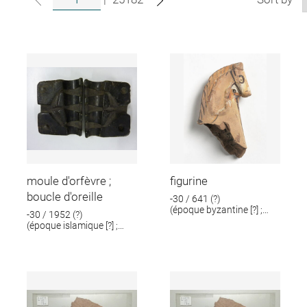
moule d'orfèvre ;
figurine
boucle d'oreille
-30 / 641 (?)
(époque byzantine [?] ;
-30 / 1952 (?)
époque romaine [?])
(époque islamique [?] ;
époque romaine [?])