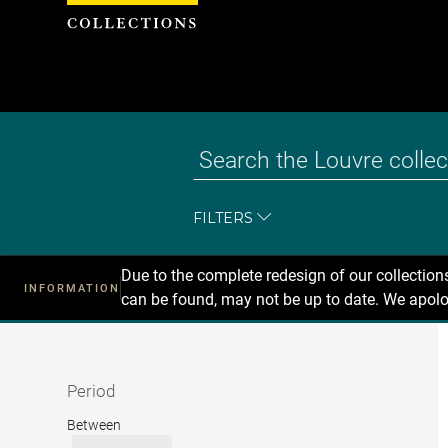
Cookies management panel
FILTERS
Due to the complete redesign of our collectio
INFORMATION
can be found, may not be up to date. We apolo
Recherche
dans
les
collections
Period
Period
Between