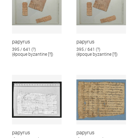
papyrus
papyrus
395 / 641 (?)
395 / 641 (?)
(époque byzantine [?])
(époque byzantine [?])
papyrus
papyrus