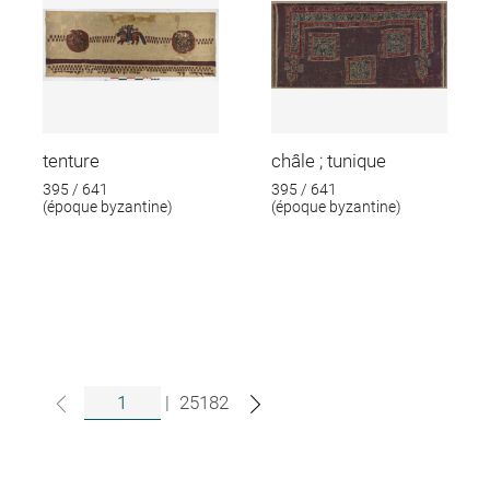
tenture
châle ; tunique
395 / 641
395 / 641
(époque byzantine)
(époque byzantine)
|
25182