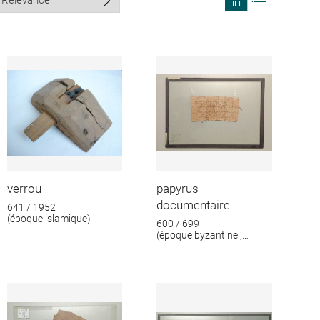
search
search
results
results
in
as
grid
list
format
verrou
papyrus
documentaire
641 / 1952
(époque islamique)
600 / 699
(époque byzantine ;
époque islamique)