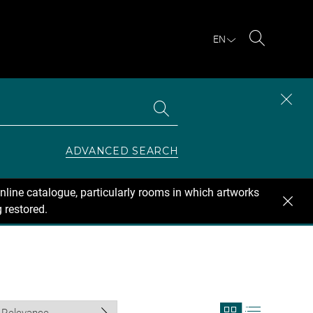
EN
Search
Search
CLOS
the
collections
SEAR
ZONE
ADVANCED SEARCH
nline catalogue, particularly rooms in which artworks
 restored.
View
View