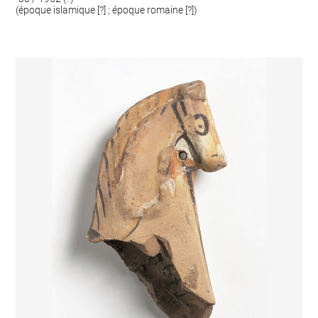
(époque islamique [?] ; époque romaine [?])