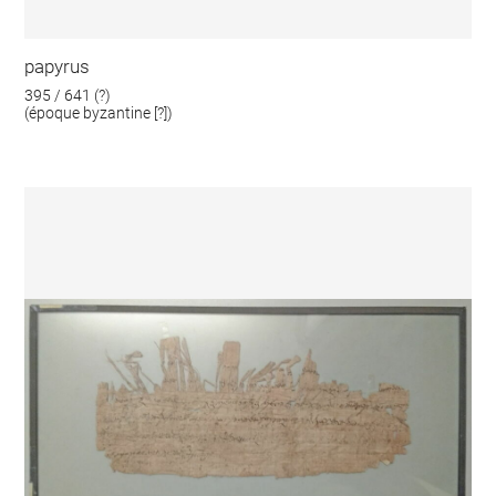
papyrus
395 / 641 (?)
(époque byzantine [?])