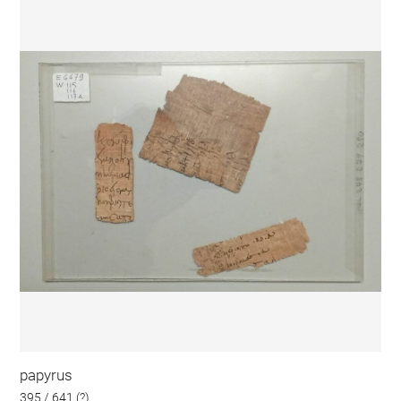
papyrus
395 / 641 (?)