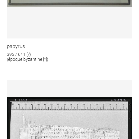
papyrus
395 / 641 (?)
(époque byzantine [?])