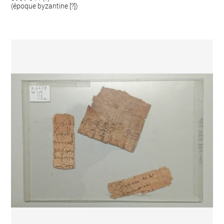
(époque byzantine [?])