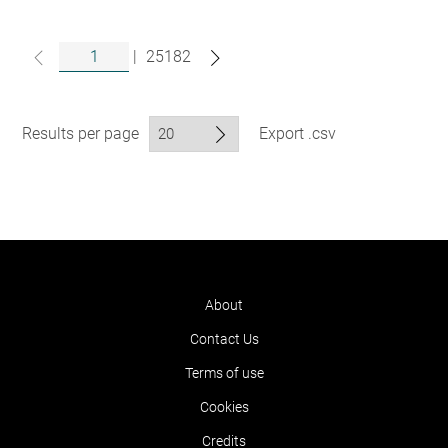
|
25182
Results per page
Export .csv
About
Contact Us
Terms of use
Cookies
Credits