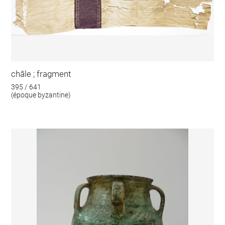
châle ; fragment
395 / 641
(époque byzantine)