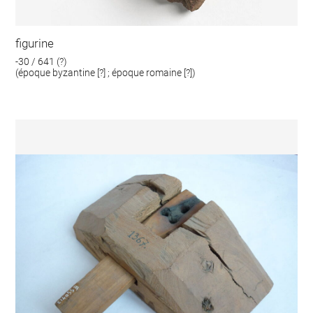
figurine
-30 / 641 (?)
(époque byzantine [?] ; époque romaine [?])