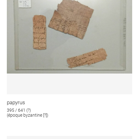
papyrus
395 / 641 (?)
(époque byzantine [?])