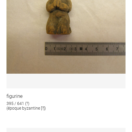
figurine
395 / 641 (?)
(époque byzantine [?])