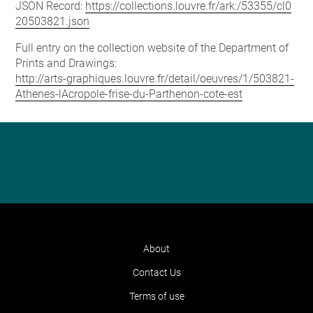
JSON Record:
https://collections.louvre.fr/ark:/53355/cl0
20503821.json
Full entry on the collection website of the Department of
Prints and Drawings:
http://arts-graphiques.louvre.fr/detail/oeuvres/1/503821-
Athenes-lAcropole-frise-du-Parthenon-cote-est
About
Contact Us
Terms of use