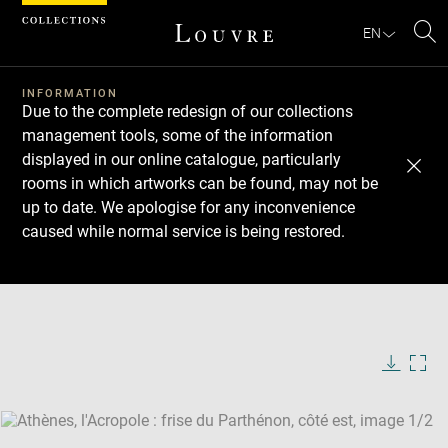
Cookies management panel
EN
Se
INFORMATION
Due to the complete redesign of our collections
management tools, some of the information
displayed in our online catalogue, particularly
rooms in which artworks can be found, may not be
up to date. We apologise for any inconvenience
caused while normal service is being restored.
Download
Next
Previous
Enlarge
image
Enlarge
in
image
new
in
Image
Downlo
Enla
caption:
window
new
image
ima
window
SKIP IMAGE CAROUSEL
in
new