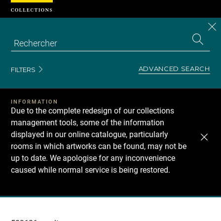
Cookies management panel
CL
Search
the
EN
S
collecti
Z
Se
ADVANCED SEARCH
FILTERS
INFORMATION
Due to the complete redesign of our collections
management tools, some of the information
displayed in our online catalogue, particularly
rooms in which artworks can be found, may not be
up to date. We apologise for any inconvenience
caused while normal service is being restored.
Recherche
dans
les