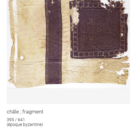
châle ; fragment
395 / 641
(époque byzantine)