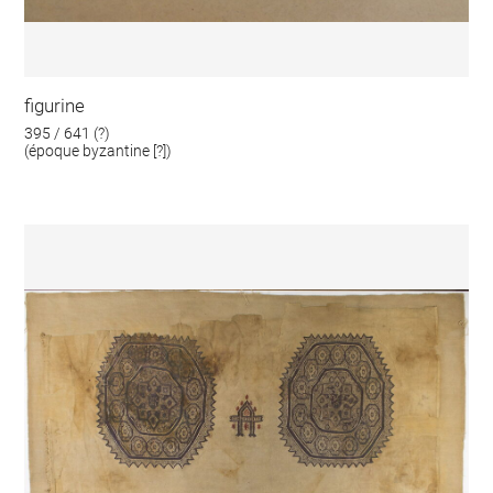
figurine
395 / 641 (?)
(époque byzantine [?])