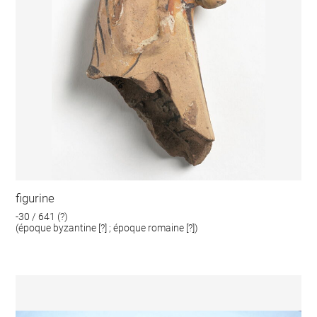
figurine
-30 / 641 (?)
(époque byzantine [?] ; époque romaine [?])