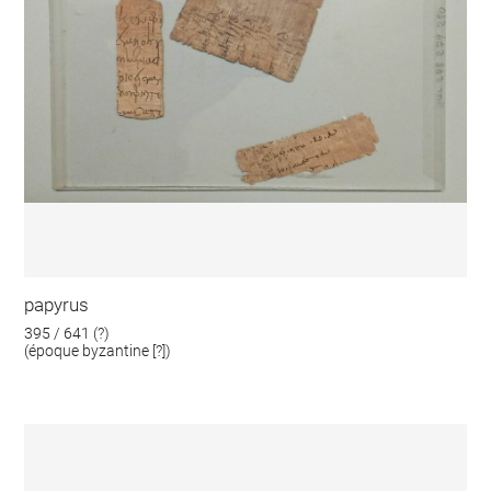
papyrus
395 / 641 (?)
(époque byzantine [?])