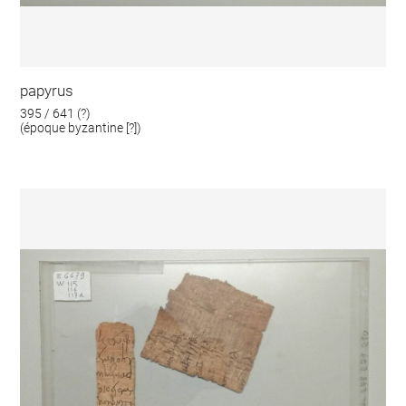
papyrus
395 / 641 (?)
(époque byzantine [?])