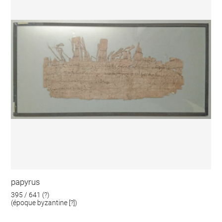
papyrus
395 / 641 (?)
(époque byzantine [?])