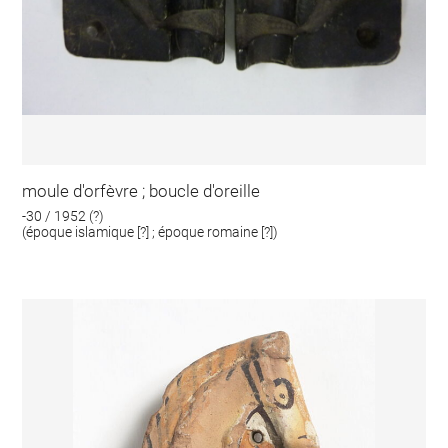
moule d'orfèvre ; boucle d'oreille
-30 / 1952 (?)
(époque islamique [?] ; époque romaine [?])