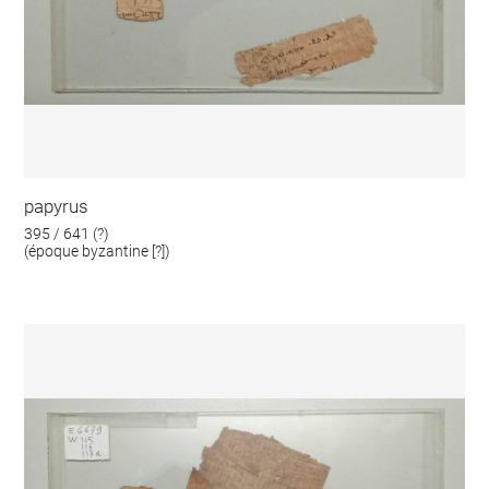
papyrus
395 / 641 (?)
(époque byzantine [?])