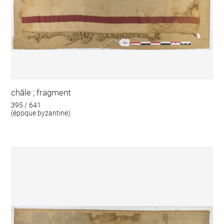
châle ; fragment
395 / 641
(époque byzantine)