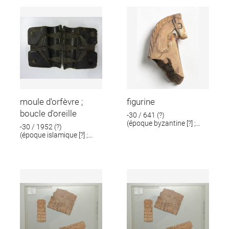
moule d'orfèvre ;
figurine
boucle d'oreille
-30 / 641 (?)
(époque byzantine [?] ;
-30 / 1952 (?)
époque romaine [?])
(époque islamique [?] ;
époque romaine [?])