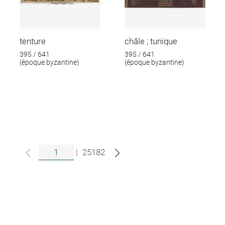
tenture
châle ; tunique
395 / 641
395 / 641
(époque byzantine)
(époque byzantine)
|
25182