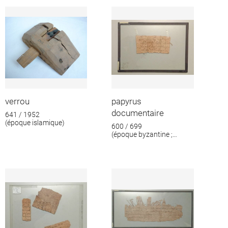
format
verrou
papyrus
documentaire
641 / 1952
(époque islamique)
600 / 699
(époque byzantine ;
époque islamique)