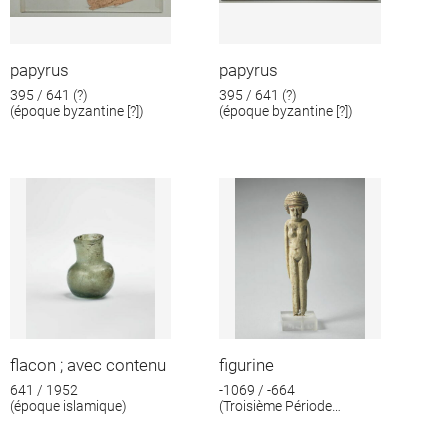
papyrus
papyrus
395 / 641 (?)
395 / 641 (?)
(époque byzantine [?])
(époque byzantine [?])
flacon ; avec contenu
figurine
641 / 1952
-1069 / -664
(époque islamique)
(Troisième Période
intermédiaire)