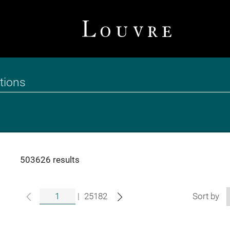
503626 results
|
25182
Sort by