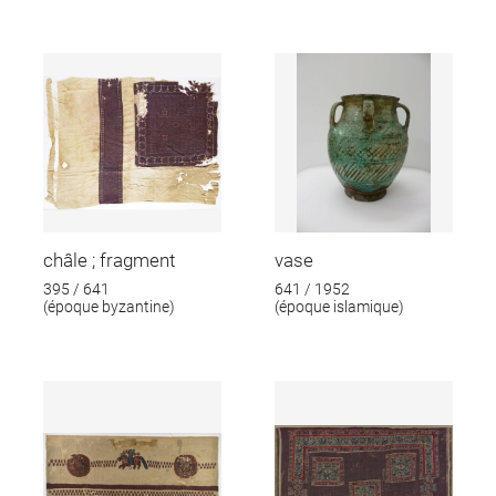
châle ; fragment
vase
395 / 641
641 / 1952
(époque byzantine)
(époque islamique)