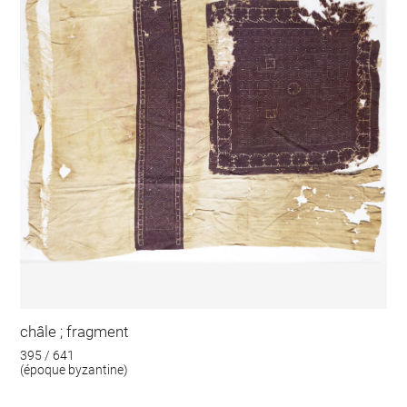
châle ; fragment
395 / 641
(époque byzantine)