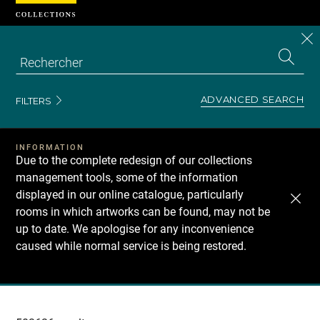
Cookies management panel
CL
Search
the
EN
S
collecti
Z
Se
ADVANCED SEARCH
FILTERS
INFORMATION
Due to the complete redesign of our collections
management tools, some of the information
displayed in our online catalogue, particularly
rooms in which artworks can be found, may not be
up to date. We apologise for any inconvenience
caused while normal service is being restored.
Recherche
dans
les