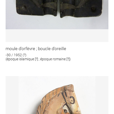
moule d'orfèvre ; boucle d'oreille
-30 / 1952 (?)
(époque islamique [?] ; époque romaine [?])