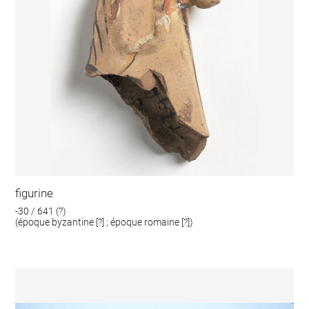
figurine
-30 / 641 (?)
(époque byzantine [?] ; époque romaine [?])