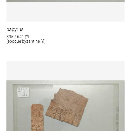
papyrus
395 / 641 (?)
(époque byzantine [?])