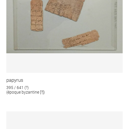
papyrus
395 / 641 (?)
(époque byzantine [?])