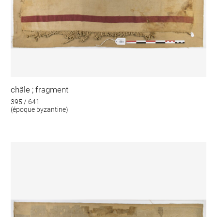
châle ; fragment
395 / 641
(époque byzantine)