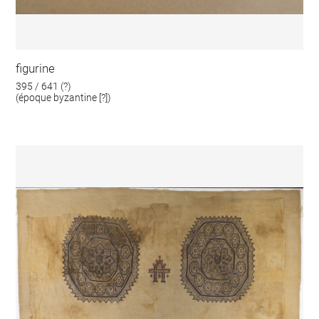
figurine
395 / 641 (?)
(époque byzantine [?])