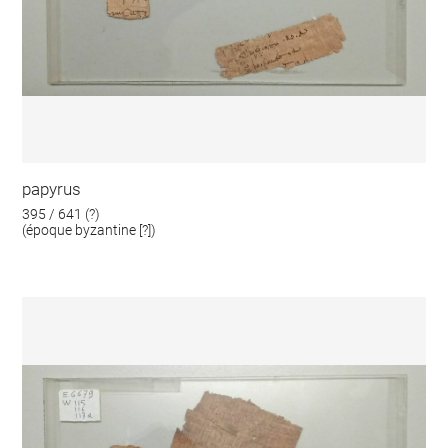
papyrus
395 / 641 (?)
(époque byzantine [?])