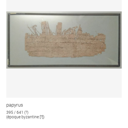
papyrus
395 / 641 (?)
(époque byzantine [?])