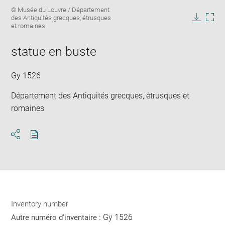
Enlarge
Image
© Musée du Louvre / Département
image
caption:
des Antiquités grecques, étrusques
in
Downlo
Enla
et romaines
new
image
ima
window
in
statue en buste
new
win
Gy 1526
Département des Antiquités grecques, étrusques et
romaines
Download
Share
pdf
Inventory number
Gy 1526
Autre numéro d'inventaire :