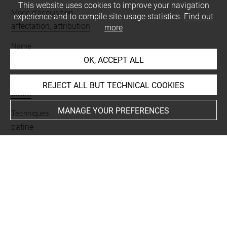
This website uses cookies to improve your navigation
Mode d'acquisition
experience and to compile site usage statistics.
Find out
affectation, attribution
more
Name
statue en buste
OK, ACCEPT ALL
Materials
REJECT ALL BUT TECHNICAL COOKIES
plâtre
MANAGE YOUR PREFERENCES
Techniques
patine
Description/Features
barbe
-
portrait
-
philosophe
Original artwork
copie romaine
-
Aranjuez Casa del Labrador
-
IVe s. ap.
J.-C.
-
original conservé à