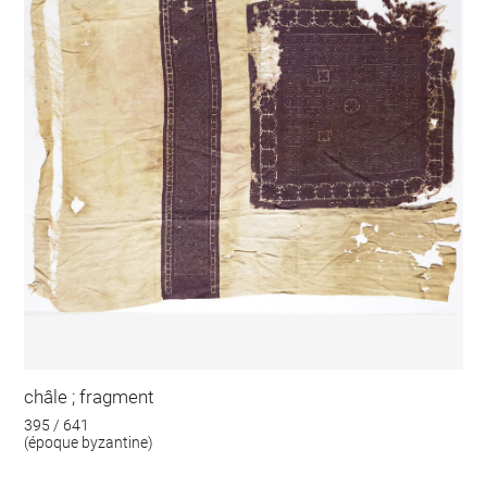
châle ; fragment
395 / 641
(époque byzantine)