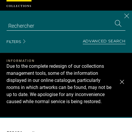
Cookies management panel
CL
Search
the
EN
S
collecti
Z
Se
ADVANCED SEARCH
FILTERS
INFORMATION
Due to the complete redesign of our collections
management tools, some of the information
displayed in our online catalogue, particularly
rooms in which artworks can be found, may not be
up to date. We apologise for any inconvenience
caused while normal service is being restored.
Recherche
dans
les