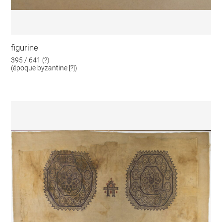
figurine
395 / 641 (?)
(époque byzantine [?])