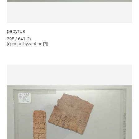
papyrus
395 / 641 (?)
(époque byzantine [?])