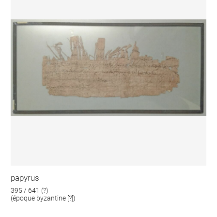
papyrus
395 / 641 (?)
(époque byzantine [?])