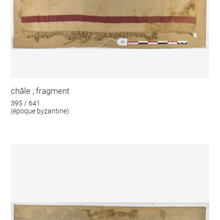
châle ; fragment
395 / 641
(époque byzantine)