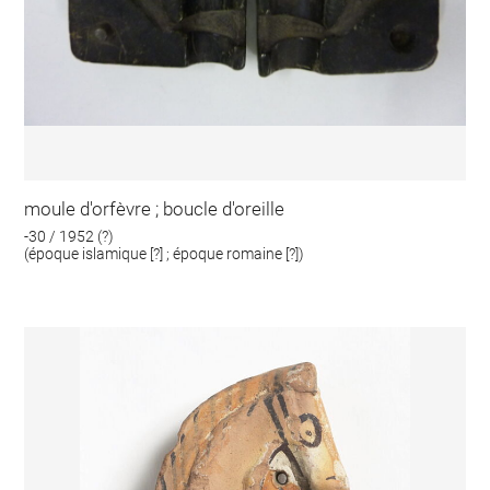
moule d'orfèvre ; boucle d'oreille
-30 / 1952 (?)
(époque islamique [?] ; époque romaine [?])