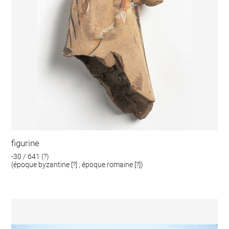
figurine
-30 / 641 (?)
(époque byzantine [?] ; époque romaine [?])