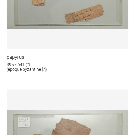
papyrus
395 / 641 (?)
(époque byzantine [?])