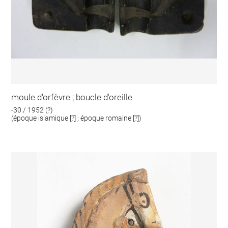
moule d'orfèvre ; boucle d'oreille
-30 / 1952 (?)
(époque islamique [?] ; époque romaine [?])