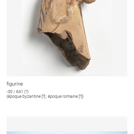
figurine
-30 / 641 (?)
(époque byzantine [?] ; époque romaine [?])