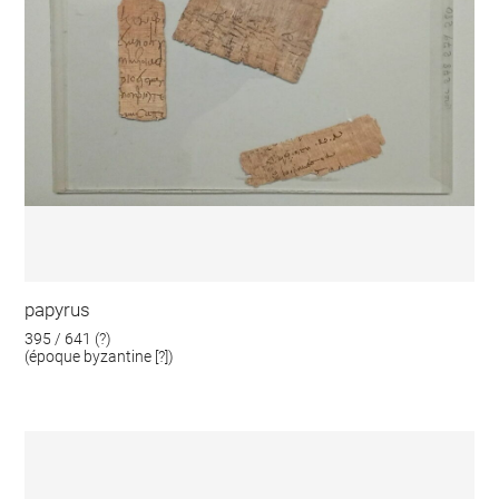
papyrus
395 / 641 (?)
(époque byzantine [?])