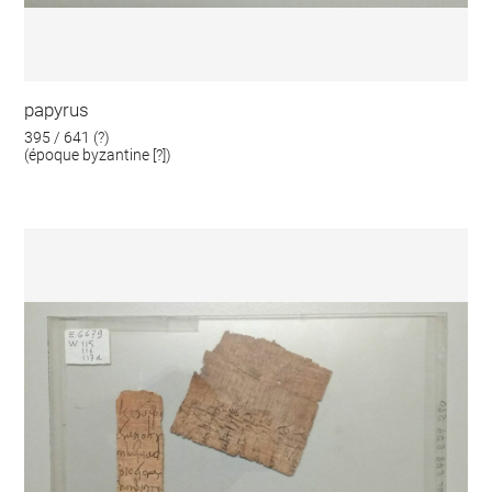
papyrus
395 / 641 (?)
(époque byzantine [?])