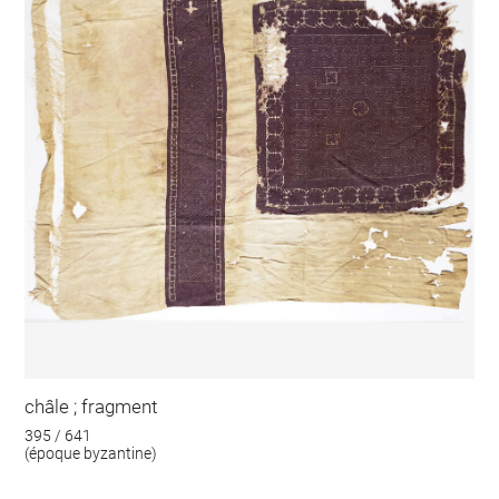
châle ; fragment
395 / 641
(époque byzantine)