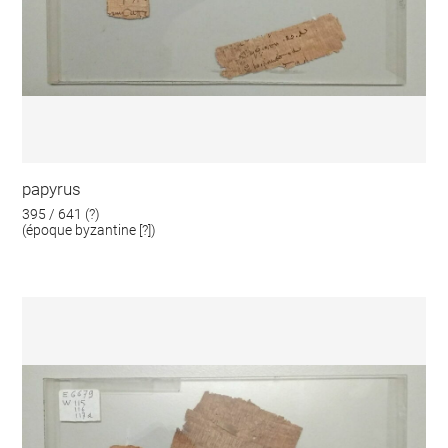
papyrus
395 / 641 (?)
(époque byzantine [?])