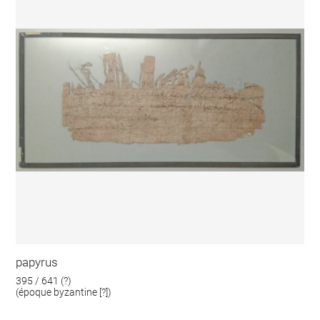
papyrus
395 / 641 (?)
(époque byzantine [?])