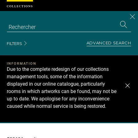
Cookies management panel
CL
Search
the
EN
S
collecti
Z
Se
ADVANCED SEARCH
FILTERS
INFORMATION
Due to the complete redesign of our collections
management tools, some of the information
displayed in our online catalogue, particularly
rooms in which artworks can be found, may not be
up to date. We apologise for any inconvenience
caused while normal service is being restored.
Recherche
dans
les