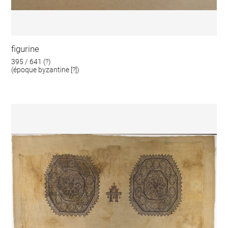
figurine
395 / 641 (?)
(époque byzantine [?])