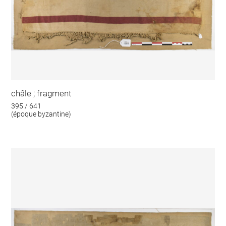
châle ; fragment
395 / 641
(époque byzantine)