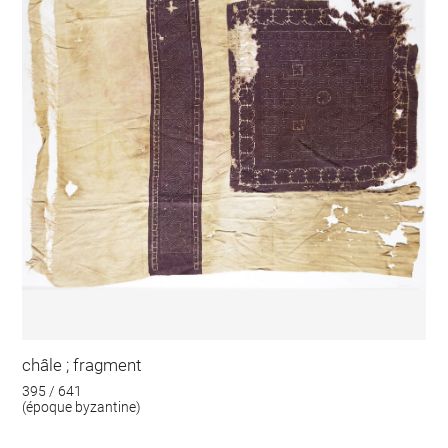
châle ; fragment
395 / 641
(époque byzantine)