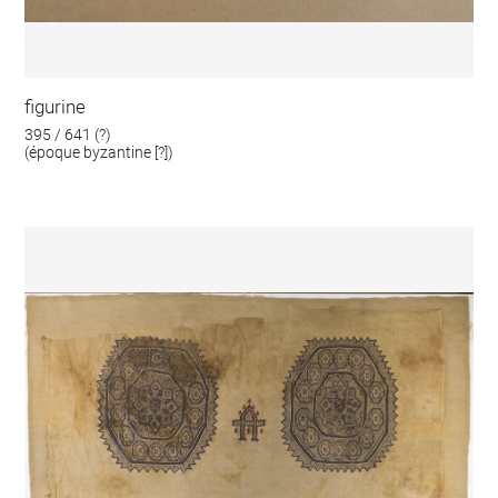
figurine
395 / 641 (?)
(époque byzantine [?])