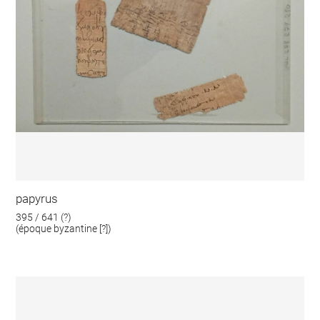
papyrus
395 / 641 (?)
(époque byzantine [?])