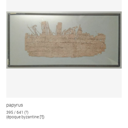
papyrus
395 / 641 (?)
(époque byzantine [?])