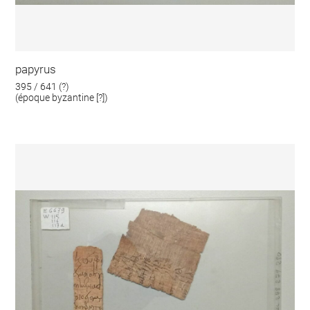
papyrus
395 / 641 (?)
(époque byzantine [?])