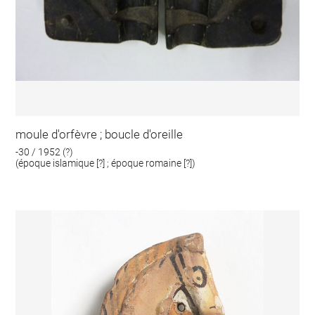
moule d'orfèvre ; boucle d'oreille
-30 / 1952 (?)
(époque islamique [?] ; époque romaine [?])