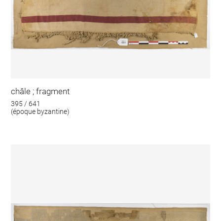
châle ; fragment
395 / 641
(époque byzantine)