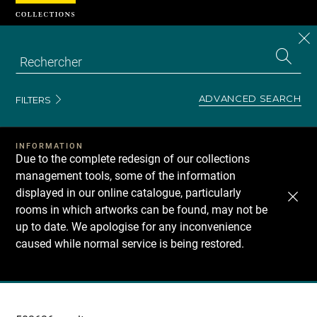
Cookies management panel
CL
Search
the
EN
S
collecti
Z
Se
ADVANCED SEARCH
FILTERS
INFORMATION
Due to the complete redesign of our collections
management tools, some of the information
displayed in our online catalogue, particularly
rooms in which artworks can be found, may not be
up to date. We apologise for any inconvenience
caused while normal service is being restored.
Recherche
dans
les