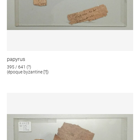
papyrus
395 / 641 (?)
(époque byzantine [?])