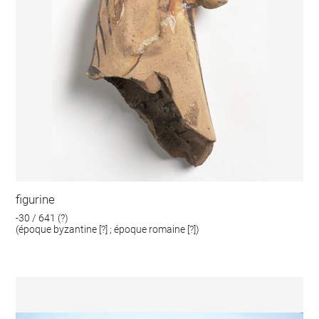
figurine
-30 / 641 (?)
(époque byzantine [?] ; époque romaine [?])