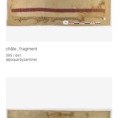
châle ; fragment
395 / 641
(époque byzantine)