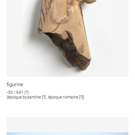
figurine
-30 / 641 (?)
(époque byzantine [?] ; époque romaine [?])