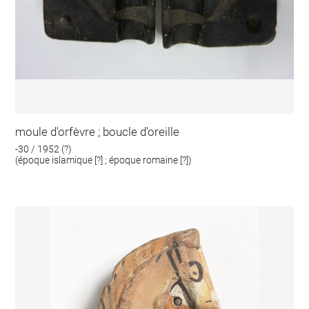
moule d'orfèvre ; boucle d'oreille
-30 / 1952 (?)
(époque islamique [?] ; époque romaine [?])