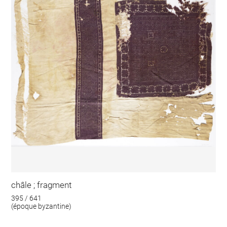
châle ; fragment
395 / 641
(époque byzantine)