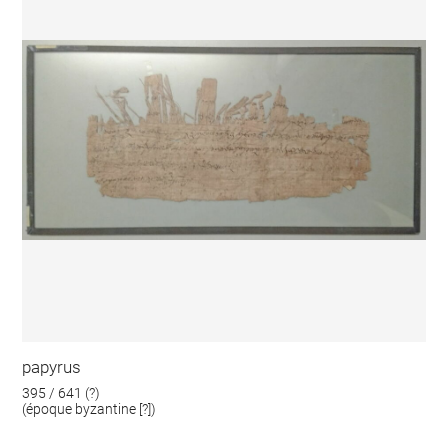
papyrus
395 / 641 (?)
(époque byzantine [?])