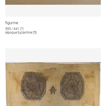
figurine
395 / 641 (?)
(époque byzantine [?])