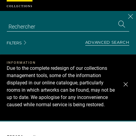
Cookies management panel
CL
Search
the
EN
S
collecti
Z
Se
ADVANCED SEARCH
FILTERS
INFORMATION
Due to the complete redesign of our collections
management tools, some of the information
displayed in our online catalogue, particularly
rooms in which artworks can be found, may not be
up to date. We apologise for any inconvenience
caused while normal service is being restored.
Recherche
dans
les