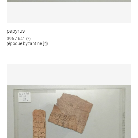
papyrus
395 / 641 (?)
(époque byzantine [?])