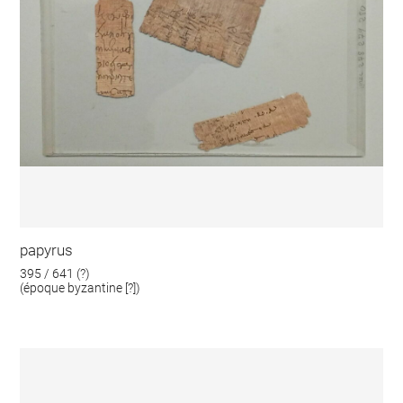
papyrus
395 / 641 (?)
(époque byzantine [?])