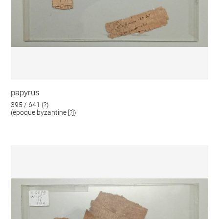
papyrus
395 / 641 (?)
(époque byzantine [?])