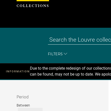
Cookies management panel
FILTERS
Due to the complete redesign of our collectio
INFORMATION
can be found, may not be up to date. We apolo
Recherche
dans
les
collections
Period
Period
Between