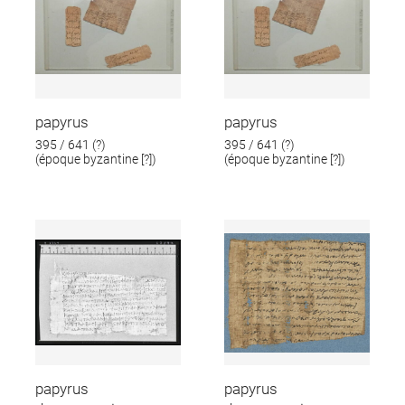
papyrus
papyrus
395 / 641 (?)
395 / 641 (?)
(époque byzantine [?])
(époque byzantine [?])
papyrus
papyrus