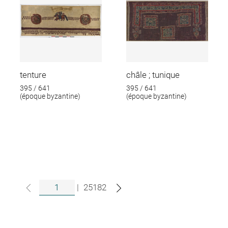
tenture
châle ; tunique
395 / 641
395 / 641
(époque byzantine)
(époque byzantine)
|
25182