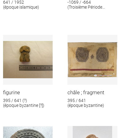
641 / 1952
-1069 / -664
(époque islamique)
(Troisième Période
intermédiaire)
figurine
châle ; fragment
395 / 641 (?)
395 / 641
(époque byzantine [?])
(époque byzantine)