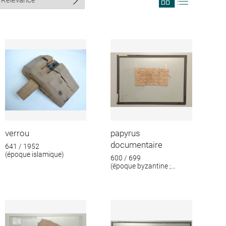
search
search
results
results
in
as
grid
list
format
verrou
papyrus
documentaire
641 / 1952
(époque islamique)
600 / 699
(époque byzantine ;
époque islamique)