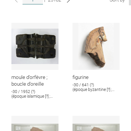
moule d'orfèvre ;
figurine
boucle d'oreille
-30 / 641 (?)
(époque byzantine [?] ;
-30 / 1952 (?)
époque romaine [?])
(époque islamique [?] ;
époque romaine [?])