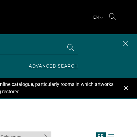
EN
Search
Search
CLOS
the
collections
SEAR
ZONE
ADVANCED SEARCH
nline catalogue, particularly rooms in which artworks
 restored.
View
View