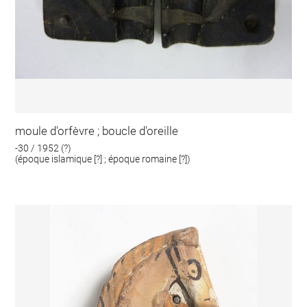
moule d'orfèvre ; boucle d'oreille
-30 / 1952 (?)
(époque islamique [?] ; époque romaine [?])