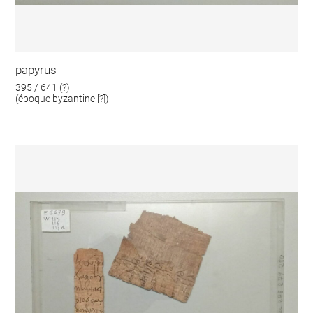
papyrus
395 / 641 (?)
(époque byzantine [?])