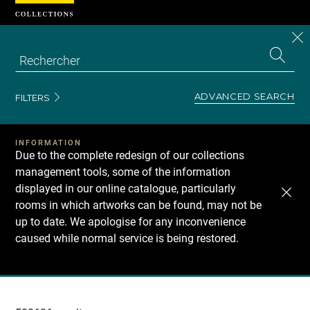
Cookies management panel
CL
Search
the
EN
S
collecti
Z
Se
ADVANCED SEARCH
FILTERS
INFORMATION
Due to the complete redesign of our collections
management tools, some of the information
displayed in our online catalogue, particularly
rooms in which artworks can be found, may not be
up to date. We apologise for any inconvenience
caused while normal service is being restored.
Recherche
dans
les