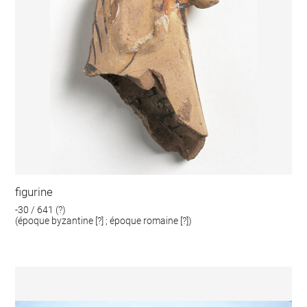
figurine
-30 / 641 (?)
(époque byzantine [?] ; époque romaine [?])