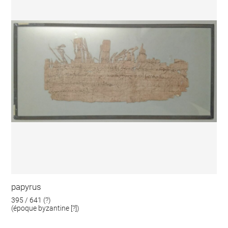
papyrus
395 / 641 (?)
(époque byzantine [?])