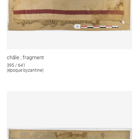
châle ; fragment
395 / 641
(époque byzantine)