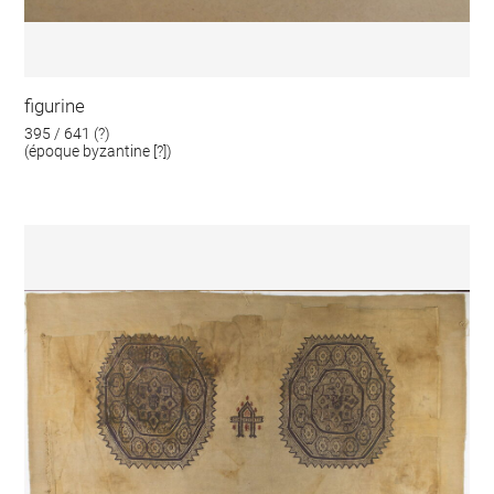
figurine
395 / 641 (?)
(époque byzantine [?])