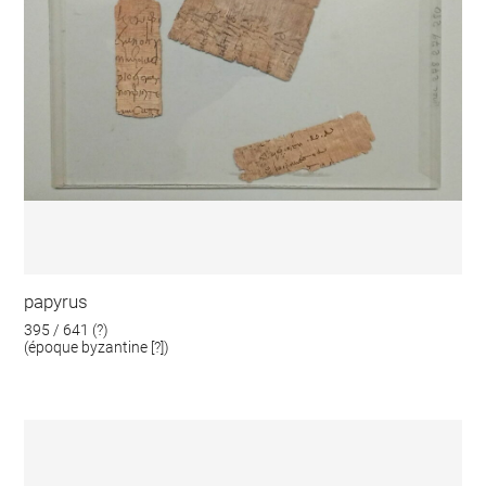
papyrus
395 / 641 (?)
(époque byzantine [?])