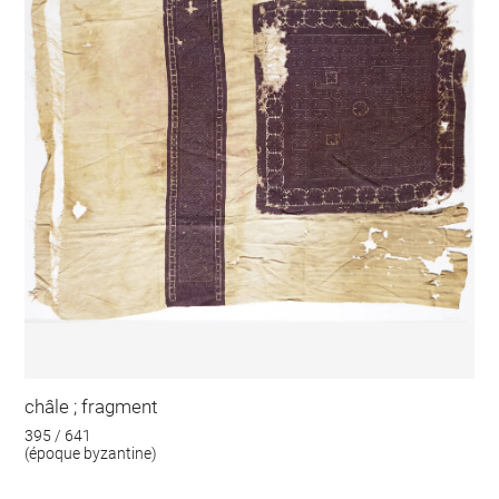
châle ; fragment
395 / 641
(époque byzantine)