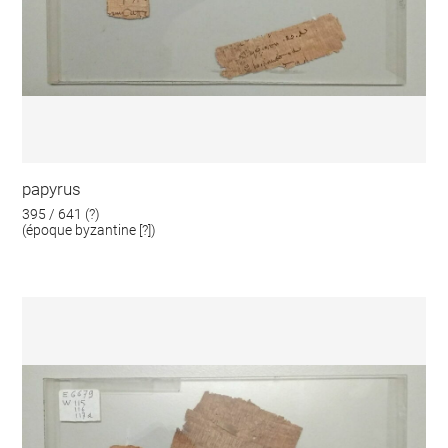
papyrus
395 / 641 (?)
(époque byzantine [?])