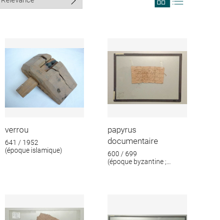
search
search
results
results
in
as
grid
list
format
verrou
papyrus
documentaire
641 / 1952
(époque islamique)
600 / 699
(époque byzantine ;
époque islamique)