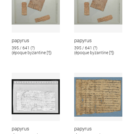
papyrus
papyrus
395 / 641 (?)
395 / 641 (?)
(époque byzantine [?])
(époque byzantine [?])
papyrus
papyrus