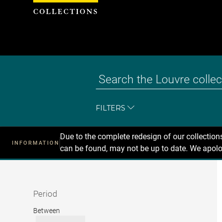
Cookies management panel
FILTERS
Due to the complete redesign of our collectio
INFORMATION
can be found, may not be up to date. We apolo
Recherche
dans
les
collections
Period
Period
Between