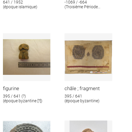
641 / 1952
-1069 / -664
(époque islamique)
(Troisième Période
intermédiaire)
figurine
châle ; fragment
395 / 641 (?)
395 / 641
(époque byzantine [?])
(époque byzantine)