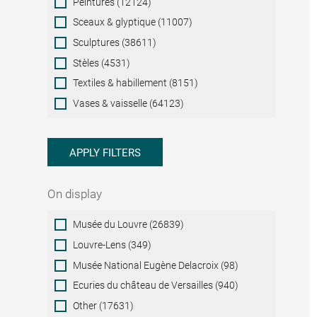
Peintures (12124)
Sceaux & glyptique (11007)
Sculptures (38611)
Stèles (4531)
Textiles & habillement (8151)
Vases & vaisselle (64123)
APPLY FILTERS
On display
On
Musée du Louvre (26839)
display
Louvre-Lens (349)
Musée National Eugène Delacroix (98)
Ecuries du château de Versailles (940)
Other (17631)