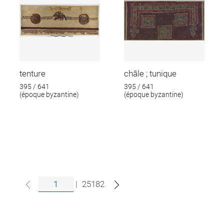
tenture
châle ; tunique
395 / 641
395 / 641
(époque byzantine)
(époque byzantine)
|
25182