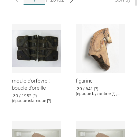
moule d'orfèvre ;
figurine
boucle d'oreille
-30 / 641 (?)
(époque byzantine [?] ;
-30 / 1952 (?)
époque romaine [?])
(époque islamique [?] ;
époque romaine [?])