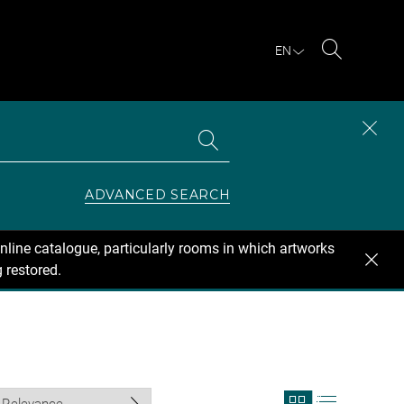
EN
Search
Search
CLOS
the
collections
SEAR
ZONE
ADVANCED SEARCH
nline catalogue, particularly rooms in which artworks
 restored.
View
View