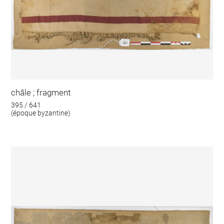
châle ; fragment
395 / 641
(époque byzantine)