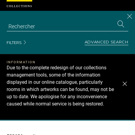
Cookies management panel
CL
Search
the
EN
S
collecti
Z
Se
ADVANCED SEARCH
FILTERS
INFORMATION
Due to the complete redesign of our collections
management tools, some of the information
displayed in our online catalogue, particularly
rooms in which artworks can be found, may not be
up to date. We apologise for any inconvenience
caused while normal service is being restored.
Recherche
dans
les