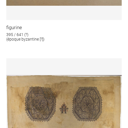
figurine
395 / 641 (?)
(époque byzantine [?])