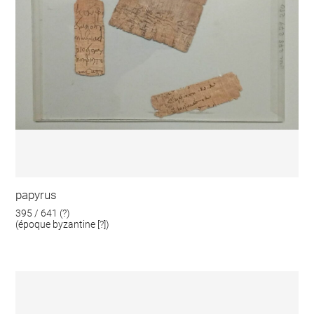
papyrus
395 / 641 (?)
(époque byzantine [?])