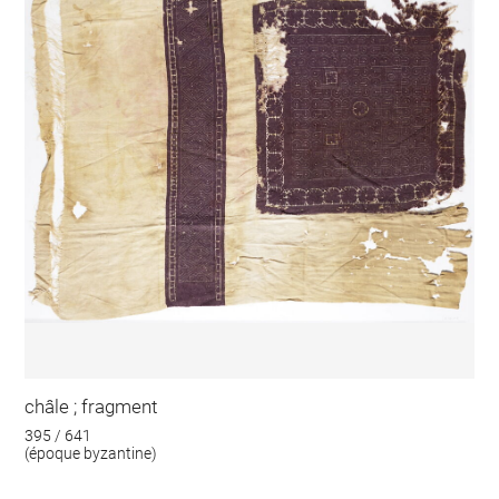
châle ; fragment
395 / 641
(époque byzantine)