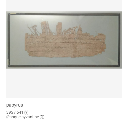
papyrus
395 / 641 (?)
(époque byzantine [?])