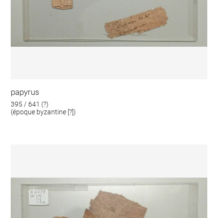
papyrus
395 / 641 (?)
(époque byzantine [?])