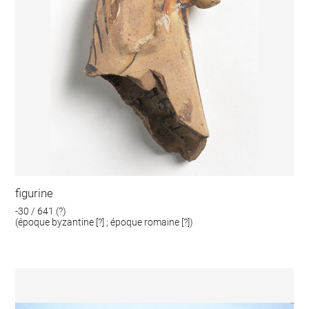
figurine
-30 / 641 (?)
(époque byzantine [?] ; époque romaine [?])