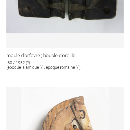
moule d'orfèvre ; boucle d'oreille
-30 / 1952 (?)
(époque islamique [?] ; époque romaine [?])