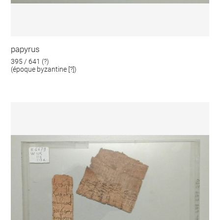
papyrus
395 / 641 (?)
(époque byzantine [?])