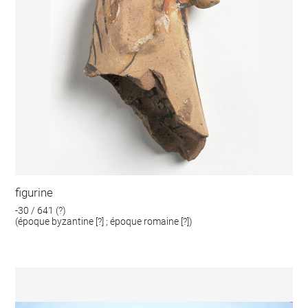
figurine
-30 / 641 (?)
(époque byzantine [?] ; époque romaine [?])