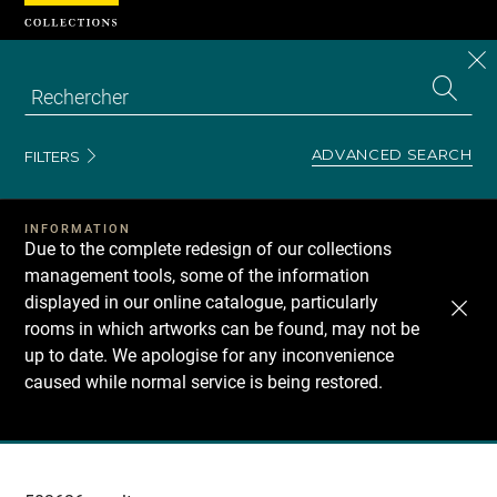
Cookies management panel
CL
Search
the
EN
S
collecti
Z
Se
ADVANCED SEARCH
FILTERS
INFORMATION
Due to the complete redesign of our collections
management tools, some of the information
displayed in our online catalogue, particularly
rooms in which artworks can be found, may not be
up to date. We apologise for any inconvenience
caused while normal service is being restored.
Recherche
dans
les