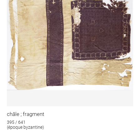
châle ; fragment
395 / 641
(époque byzantine)