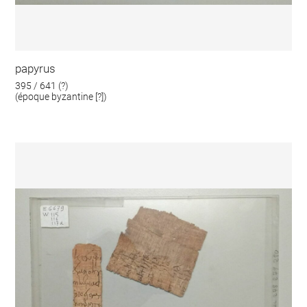
papyrus
395 / 641 (?)
(époque byzantine [?])