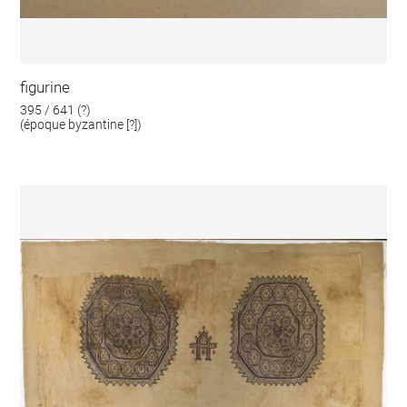
figurine
395 / 641 (?)
(époque byzantine [?])