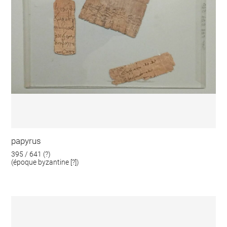
papyrus
395 / 641 (?)
(époque byzantine [?])