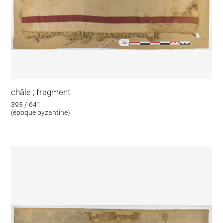
châle ; fragment
395 / 641
(époque byzantine)