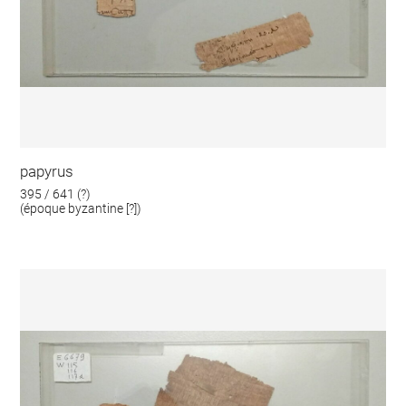
papyrus
395 / 641 (?)
(époque byzantine [?])