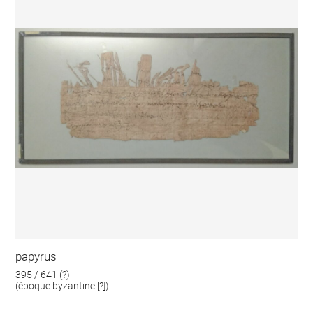
papyrus
395 / 641 (?)
(époque byzantine [?])