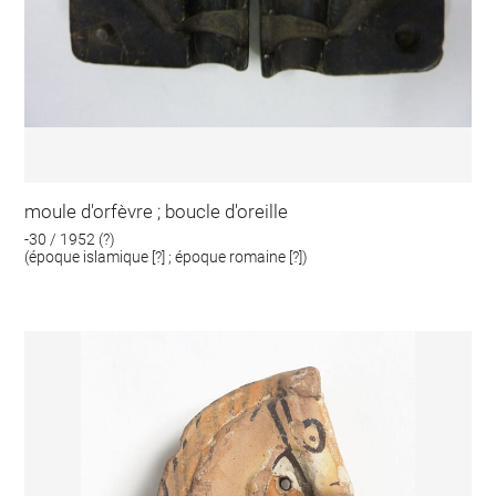
moule d'orfèvre ; boucle d'oreille
-30 / 1952 (?)
(époque islamique [?] ; époque romaine [?])