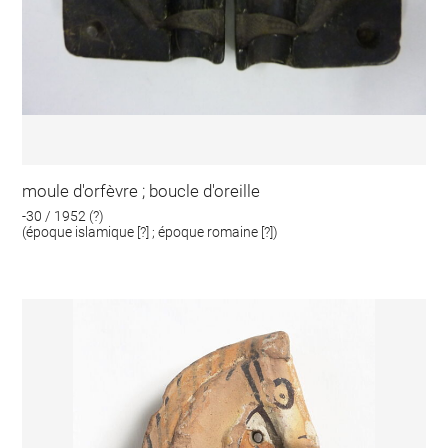
moule d'orfèvre ; boucle d'oreille
-30 / 1952 (?)
(époque islamique [?] ; époque romaine [?])