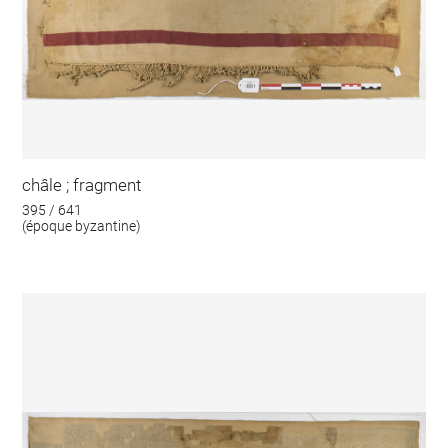
châle ; fragment
395 / 641
(époque byzantine)