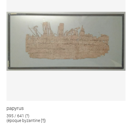
papyrus
395 / 641 (?)
(époque byzantine [?])