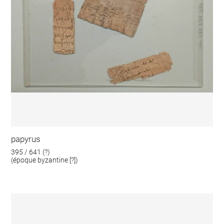
papyrus
395 / 641 (?)
(époque byzantine [?])