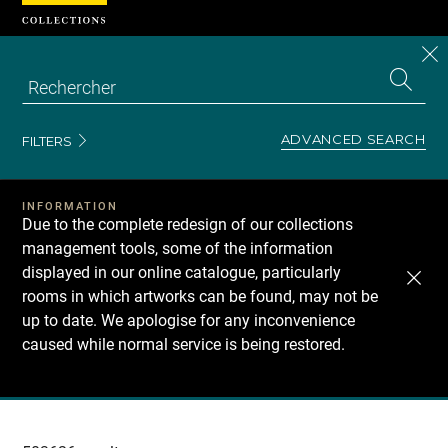
Cookies management panel
CL
Search
the
EN
S
collecti
Z
Se
ADVANCED SEARCH
FILTERS
INFORMATION
Due to the complete redesign of our collections
management tools, some of the information
displayed in our online catalogue, particularly
rooms in which artworks can be found, may not be
up to date. We apologise for any inconvenience
caused while normal service is being restored.
Recherche
dans
les