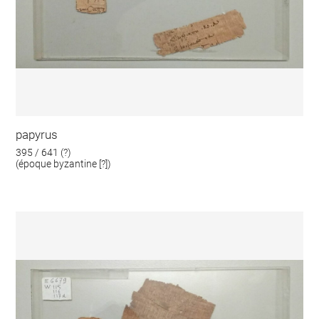
papyrus
395 / 641 (?)
(époque byzantine [?])