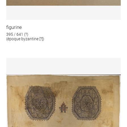
figurine
395 / 641 (?)
(époque byzantine [?])