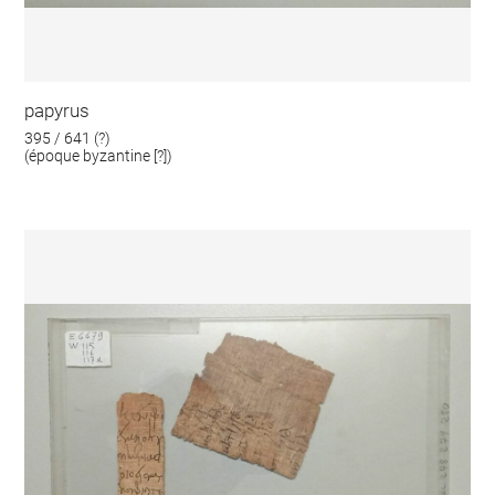
papyrus
395 / 641 (?)
(époque byzantine [?])