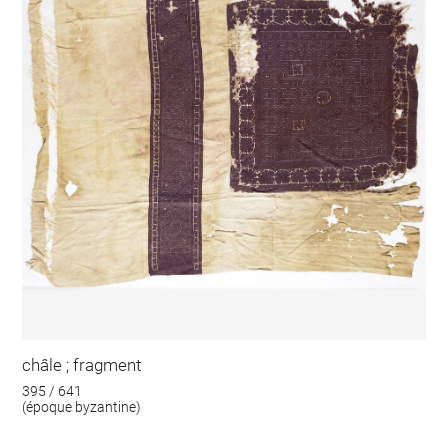
châle ; fragment
395 / 641
(époque byzantine)