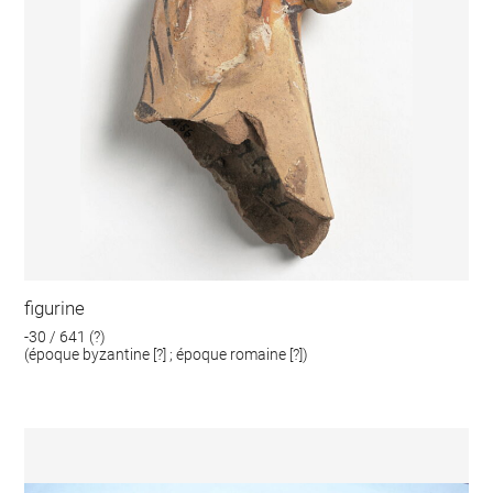
figurine
-30 / 641 (?)
(époque byzantine [?] ; époque romaine [?])