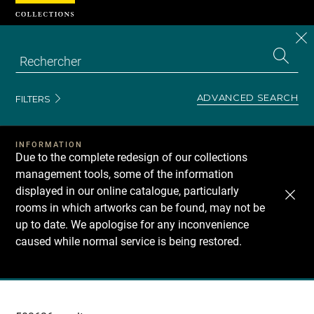
Cookies management panel
CL
Search
the
EN
S
collecti
Z
Se
ADVANCED SEARCH
FILTERS
INFORMATION
Due to the complete redesign of our collections
management tools, some of the information
displayed in our online catalogue, particularly
rooms in which artworks can be found, may not be
up to date. We apologise for any inconvenience
caused while normal service is being restored.
Recherche
dans
les