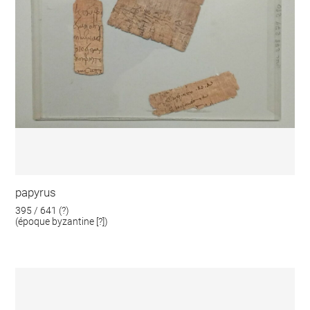
papyrus
395 / 641 (?)
(époque byzantine [?])