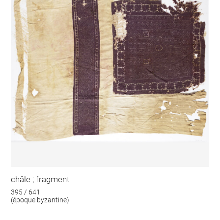
châle ; fragment
395 / 641
(époque byzantine)