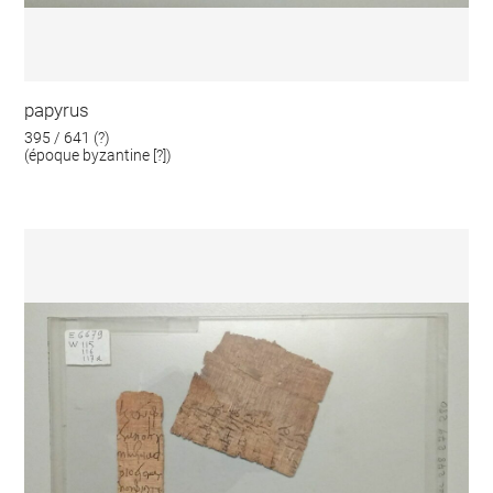
papyrus
395 / 641 (?)
(époque byzantine [?])