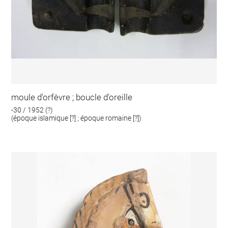
moule d'orfèvre ; boucle d'oreille
-30 / 1952 (?)
(époque islamique [?] ; époque romaine [?])