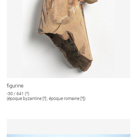
figurine
-30 / 641 (?)
(époque byzantine [?] ; époque romaine [?])