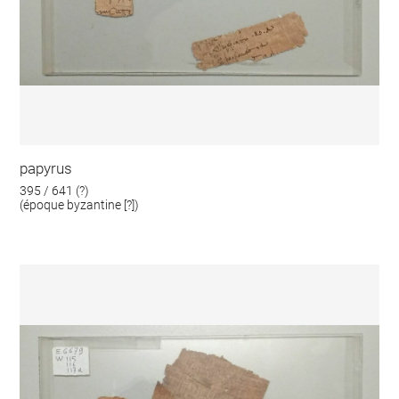
papyrus
395 / 641 (?)
(époque byzantine [?])