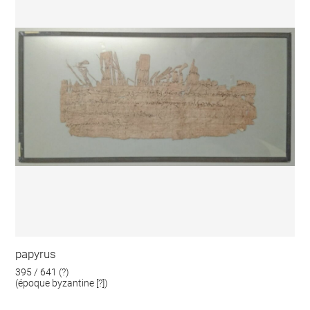
papyrus
395 / 641 (?)
(époque byzantine [?])