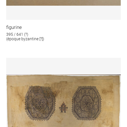
figurine
395 / 641 (?)
(époque byzantine [?])