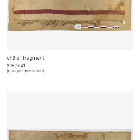
châle ; fragment
395 / 641
(époque byzantine)