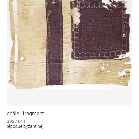
châle ; fragment
395 / 641
(époque byzantine)