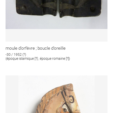
moule d'orfèvre ; boucle d'oreille
-30 / 1952 (?)
(époque islamique [?] ; époque romaine [?])