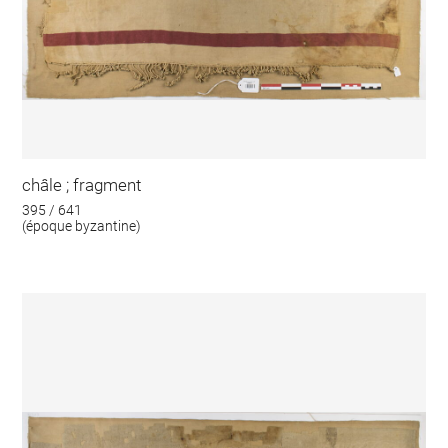
châle ; fragment
395 / 641
(époque byzantine)