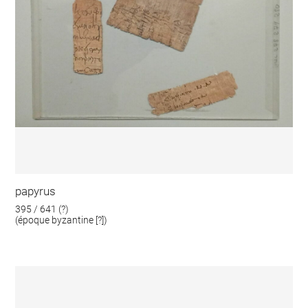
papyrus
395 / 641 (?)
(époque byzantine [?])