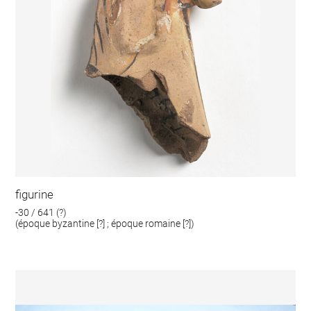
figurine
-30 / 641 (?)
(époque byzantine [?] ; époque romaine [?])