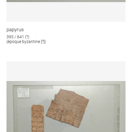
papyrus
395 / 641 (?)
(époque byzantine [?])