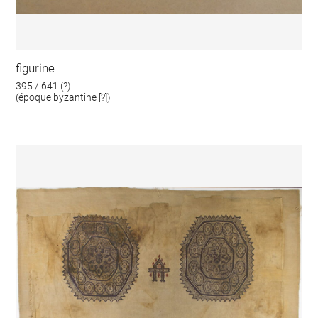
figurine
395 / 641 (?)
(époque byzantine [?])