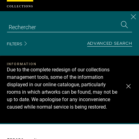
Cookies management panel
CL
Search
the
EN
S
collecti
Z
Se
ADVANCED SEARCH
FILTERS
INFORMATION
Due to the complete redesign of our collections
management tools, some of the information
displayed in our online catalogue, particularly
rooms in which artworks can be found, may not be
up to date. We apologise for any inconvenience
caused while normal service is being restored.
Recherche
dans
les