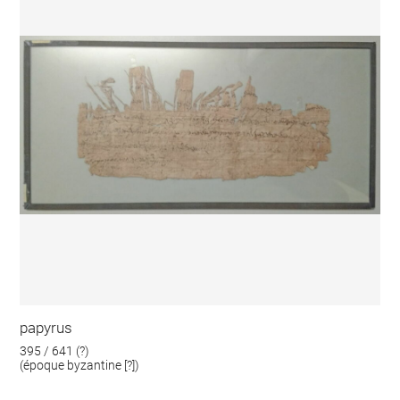
papyrus
395 / 641 (?)
(époque byzantine [?])