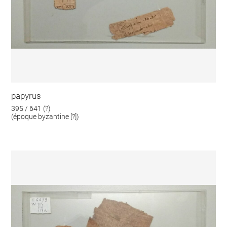
papyrus
395 / 641 (?)
(époque byzantine [?])